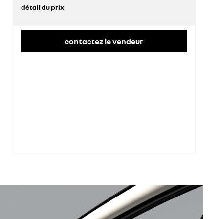
détail du prix
prix conseillé
35 900 €
remise concessionnaire déduite
9 334 €
contactez le vendeur