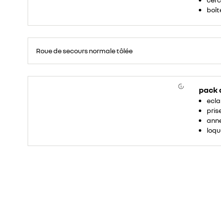
boîte
Roue
de
Roue de secours normale tôlée
secours
16
pouces.
pack
ecla
pris
anne
loqu