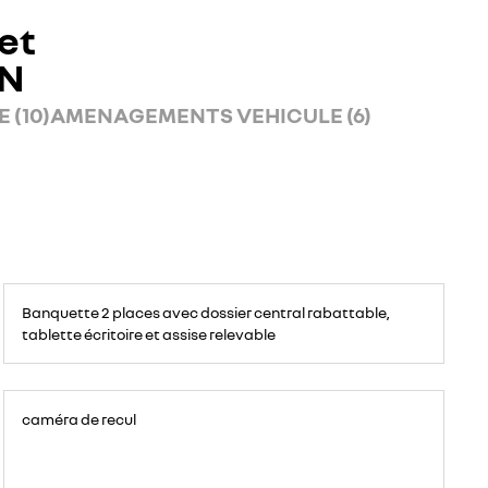
et
AN
 (10)
AMENAGEMENTS VEHICULE (6)
Banquette
passagers
Banquette 2 places avec dossier central rabattable,
avant
2
tablette écritoire et assise relevable
places,
avec
espace
de
rangement
pour
ordinateur
caméra de recul
portable,
tablette
écritoire,
bac
de
rangement