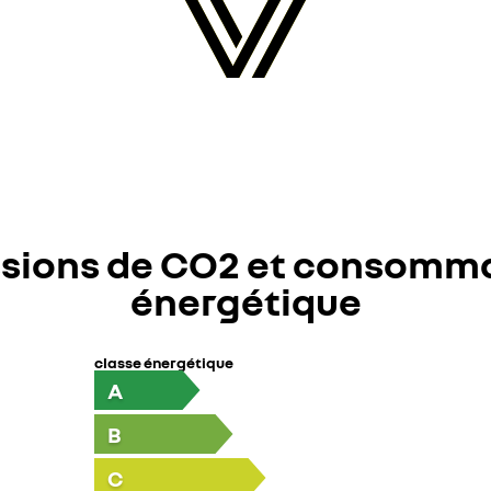
sions de CO2 et consomm
énergétique
classe énergétique
A
B
C