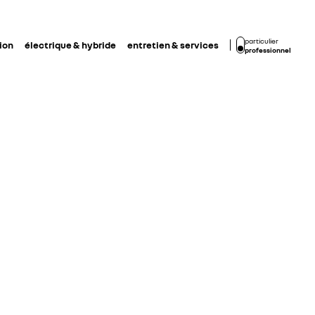
particulier
ion
électrique & hybride
entretien & services
professionnel