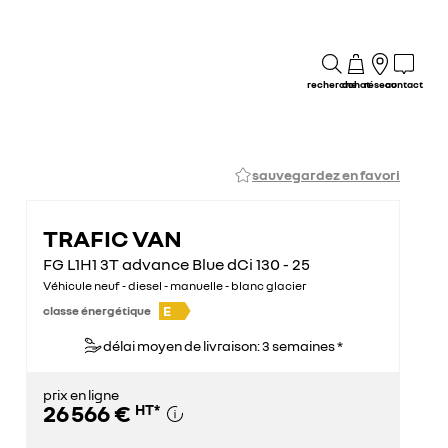
recherche
achat
réseau
contact
sauvegardez en favori
TRAFIC VAN
FG L1H1 3T advance Blue dCi 130 - 25
Véhicule neuf - diesel - manuelle - blanc glacier
E
classe énergétique
délai moyen de livraison: 3 semaines *
prix en ligne
26 566 €
HT
*