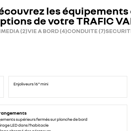
écouvrez les équipements 
ptions de votre TRAFIC V
MEDIA (2)
VIE A BORD (4)
CONDUITE (7)
SECURITE
Enjoliveurs 16" mini
 rangements
ements supérieurs fermés sur planche de bord
irage LED dans l'habitacle
lage chromé des aérateurs