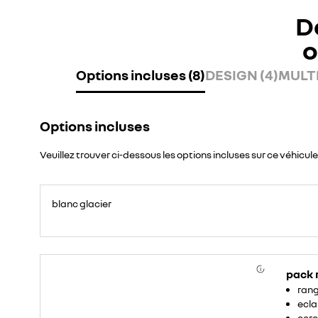
D
o
Options incluses (8)
DESIGN (4)
MULTI
Options incluses
Veuillez trouver ci-dessous les options incluses sur ce véhicule
blanc glacier
pack
rang
ecla
cerc