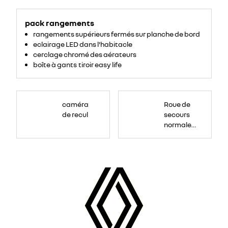
pack rangements
rangements supérieurs fermés sur planche de bord
eclairage LED dans l'habitacle
cerclage chromé des aérateurs
boîte à gants tiroir easy life
Roue
de
caméra
Roue de
secours
16
de recul
secours
pouces.
normale
tôlée