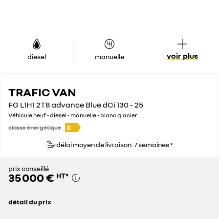
voir plus
diesel
manuelle
TRAFIC VAN
FG L1H1 2T8 advance Blue dCi 130 - 25
Véhicule neuf - diesel - manuelle - blanc glacier
E
classe énergétique
délai moyen de livraison: 7 semaines *
prix conseillé
35 000 €
HT
*
détail du prix
prix conseillé
35 000 €