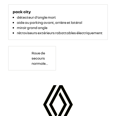
pack city
détecteur d'angle mort
aide au parking avant, arrière et latéral
miroir grand angle
rétroviseurs extérieurs rabattables électriquement
Roue
de
Roue de
secours
16
secours
pouces.
normale
tôlée