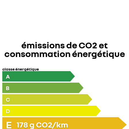
émissions de CO2 et
consommation énergétique
classe énergétique
A
B
C
D
E
178
g CO2/km