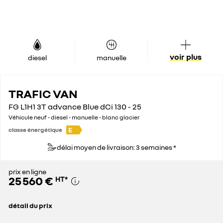
voir plus
diesel
manuelle
TRAFIC VAN
FG L1H1 3T advance Blue dCi 130 - 25
Véhicule neuf - diesel - manuelle - blanc glacier
E
classe énergétique
délai moyen de livraison: 3 semaines *
prix en ligne
25 560 €
HT
*
détail du prix
prix conseillé
35 500 €
remise concessionnaire déduite
9 940 €