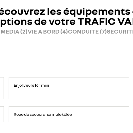
écouvrez les équipements 
ptions de votre TRAFIC V
MEDIA (2)
VIE A BORD (4)
CONDUITE (7)
SECURITE
Enjoliveurs 16" mini
Roue
de
Roue de secours normale tôlée
secours
16
pouces.