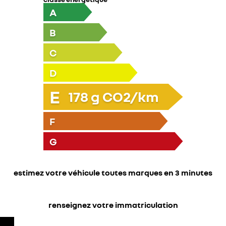
A
B
C
D
E
178
g CO2/km
F
G
estimez votre véhicule toutes marques en 3 minutes
renseignez votre immatriculation