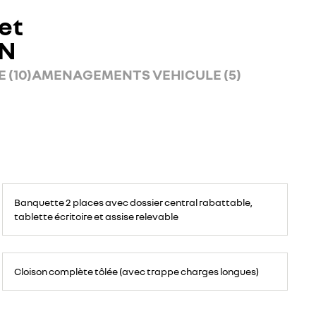
et
AN
 (10)
AMENAGEMENTS VEHICULE (5)
Banquette
passagers
Banquette 2 places avec dossier central rabattable,
avant
2
tablette écritoire et assise relevable
places,
avec
espace
de
rangement
Cloison
pour
complète
ordinateur
Cloison complète tôlée (avec trappe charges longues)
tôlée
portable,
avec
tablette
deux
écritoire,
trappes
bac
pour
de
charges
rangement