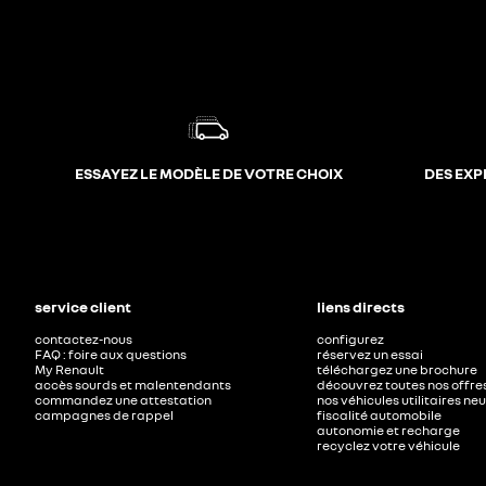
ESSAYEZ LE MODÈLE DE VOTRE CHOIX
DES EXP
service client
liens directs
contactez-nous
configurez
FAQ : foire aux questions
réservez un essai
My Renault
téléchargez une brochure
accès sourds et malentendants
découvrez toutes nos offre
commandez une attestation
nos véhicules utilitaires ne
campagnes de rappel
fiscalité automobile
autonomie et recharge
recyclez votre véhicule