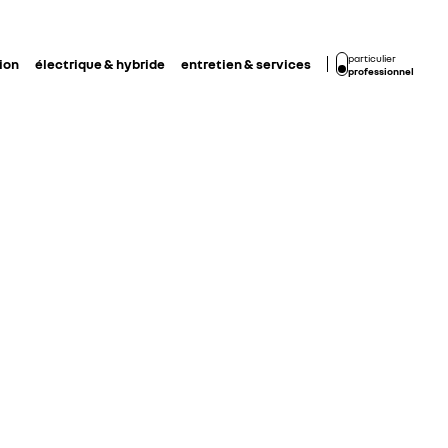
particulier
ion
électrique & hybride
entretien & services
professionnel