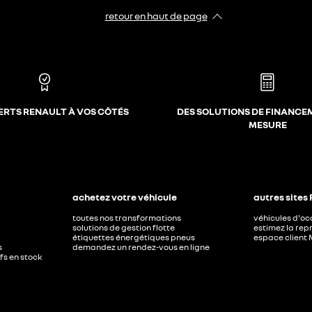
retour en haut de page​
ERTS RENAULT À VOS CÔTÉS
DES SOLUTIONS DE FINANCE
MESURE
achetez votre véhicule
autres sites
toutes nos transformations
véhicules d'o
solutions de gestion flotte
estimez la repr
étiquettes énergétiques pneus
espace client 
s
demandez un rendez-vous en ligne
ufs en stock