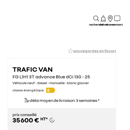
recherche
achat
réseau
contact
sauvegardez en favori
TRAFIC VAN
FG L1H1 3T advance Blue dCi 130 - 25
Véhicule neuf - diesel - manuelle - blanc glacier
E
classe énergétique
délai moyen de livraison: 3 semaines *
prix conseillé
35 600 €
HT
*