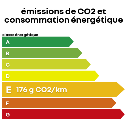
émissions de CO2 et
consommation énergétique
classe énergétique
A
B
C
D
E
176
g CO2/km
F
G