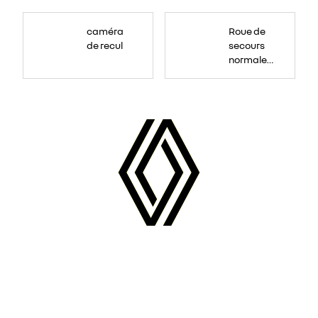
Roue
de
caméra
Roue de
secours
16
de recul
secours
pouces.
normale
tôlée