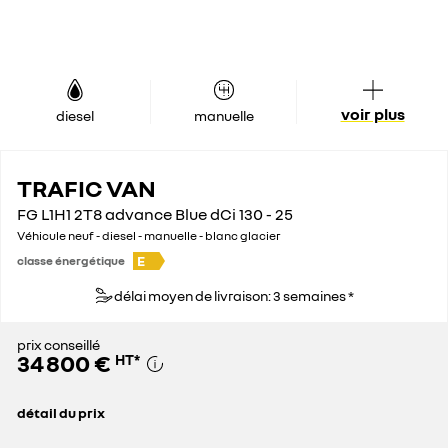
voir plus
diesel
manuelle
TRAFIC VAN
FG L1H1 2T8 advance Blue dCi 130 - 25
Véhicule neuf - diesel - manuelle - blanc glacier
E
classe énergétique
délai moyen de livraison: 3 semaines *
prix conseillé
34 800 €
HT
*
détail du prix
prix conseillé
34 800 €