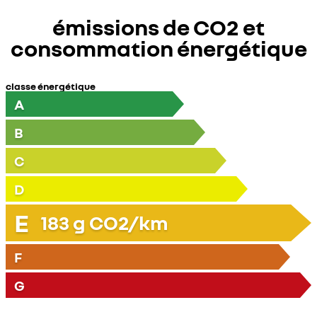
émissions de CO2 et
consommation énergétique
classe énergétique
A
B
C
D
E
183
g CO2/km
F
G