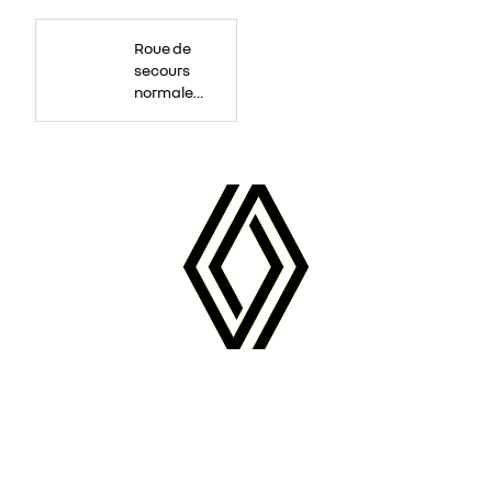
Roue
de
Roue de
secours
16
secours
pouces.
normale
tôlée