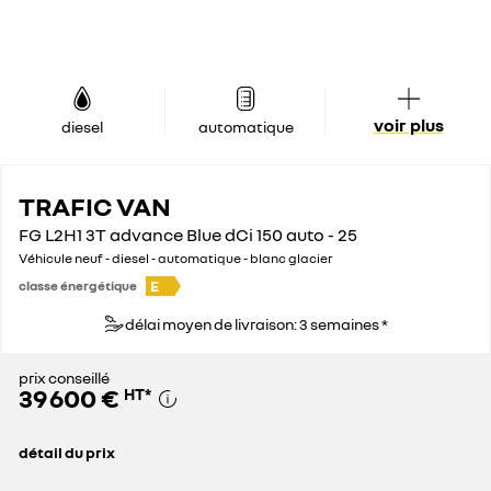
voir plus
diesel
automatique
TRAFIC VAN
FG L2H1 3T advance Blue dCi 150 auto - 25
Véhicule neuf - diesel - automatique - blanc glacier
E
classe énergétique
délai moyen de livraison: 3 semaines *
prix conseillé
39 600 €
HT
*
détail du prix
prix conseillé
39 600 €