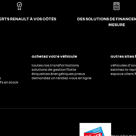
ERTS RENAULT À VOS CÔTÉS
DES SOLUTIONS DE FINANCE
MESURE
achetez votre véhicule
autres sites
toutes nos transformations
véhicules d'o
solutions de gestion flotte
estimez la repr
étiquettes énergétiques pneus
espace client 
s
demandez un rendez-vous en ligne
ufs en stock
*pour les ma