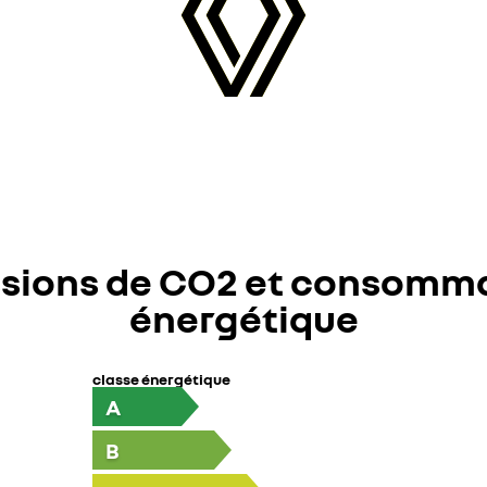
sions de CO2 et consomm
énergétique
classe énergétique
A
B