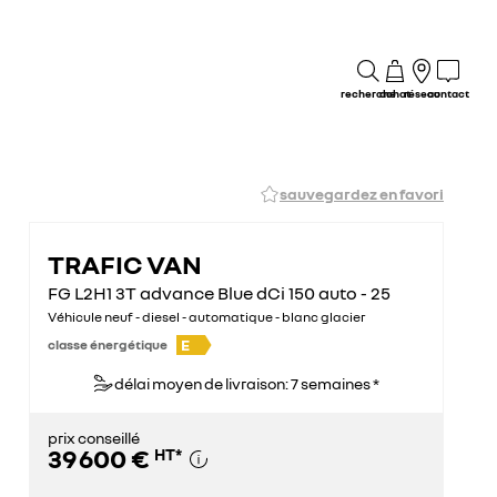
recherche
achat
réseau
contact
sauvegardez en favori
TRAFIC VAN
FG L2H1 3T advance Blue dCi 150 auto - 25
Véhicule neuf - diesel - automatique - blanc glacier
E
classe énergétique
délai moyen de livraison: 7 semaines *
prix conseillé
39 600 €
HT
*