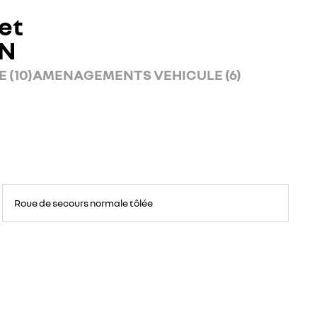
et
AN
 (10)
AMENAGEMENTS VEHICULE (6)
Roue
de
Roue de secours normale tôlée
secours
16
pouces.