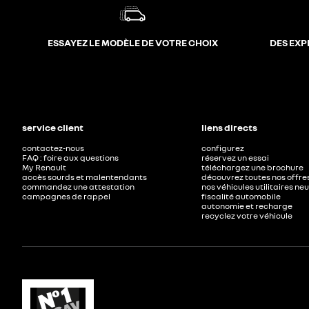
ESSAYEZ LE MODÈLE DE VOTRE CHOIX
DES EXP
service client
liens directs
contactez-nous
configurez
FAQ : foire aux questions
réservez un essai
My Renault
téléchargez une brochure
accès sourds et malentendants
découvrez toutes nos offre
commandez une attestation
nos véhicules utilitaires ne
campagnes de rappel
fiscalité automobile
autonomie et recharge
recyclez votre véhicule