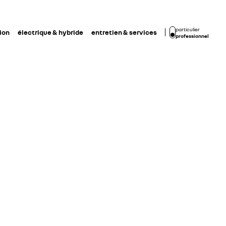
particulier
ion
électrique & hybride
entretien & services
professionnel