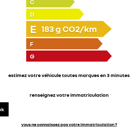
C
D
E
183
g CO2/km
F
G
estimez votre véhicule toutes marques en 3 minutes
renseignez votre immatriculation
ok
vous ne connaissez pas votre immatriculation ?