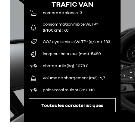
TRAFIC VAN
nombre de places
3
consommation mixte WLTP*
(l/100km)
7.0
CO2 cycle mixte WLTP* (g/km)
183
longueur hors tout (mm)
5480
charge utile (kg)
1078.0
volume de chargement (m3)
6,7
poids total roulant (kg)
NC
Toutes les caractéristiques