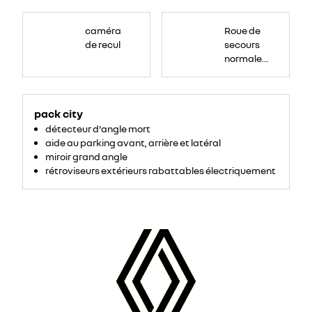
Roue
de
caméra
Roue de
secours
16
de recul
secours
pouces.
normale
tôlée
pack city
détecteur d'angle mort
aide au parking avant, arrière et latéral
miroir grand angle
rétroviseurs extérieurs rabattables électriquement