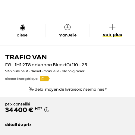
voir plus
diesel
manuelle
TRAFIC VAN
FG L1H1 2T8 advance Blue dCi 110 - 25
Véhicule neuf - diesel - manuelle - blanc glacier
E
classe énergétique
délai moyen de livraison: 7 semaines *
prix conseillé
34 400 €
HT
*
détail du prix
prix conseillé
34 400 €