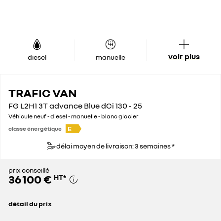
voir plus
diesel
manuelle
TRAFIC VAN
FG L2H1 3T advance Blue dCi 130 - 25
Véhicule neuf - diesel - manuelle - blanc glacier
E
classe énergétique
délai moyen de livraison: 3 semaines *
prix conseillé
36 100 €
HT
*
détail du prix
prix conseillé
36 100 €