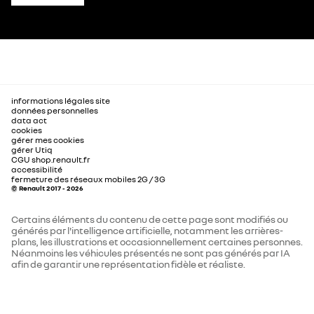
informations légales site
données personnelles
data act
cookies
gérer mes cookies
gérer Utiq
CGU shop.renault.fr
accessibilité
fermeture des réseaux mobiles 2G / 3G
© Renault 2017 - 2026
Certains éléments du contenu de cette page sont modifiés ou
générés par l'intelligence artificielle, notamment les arrières-
plans, les illustrations et occasionnellement certaines personnes.
Néanmoins les véhicules présentés ne sont pas générés par IA
afin de garantir une représentation fidèle et réaliste.