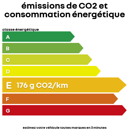
émissions de CO2 et
consommation énergétique
classe énergétique
A
B
C
D
E
176
g CO2/km
F
G
estimez votre véhicule toutes marques en 3 minutes