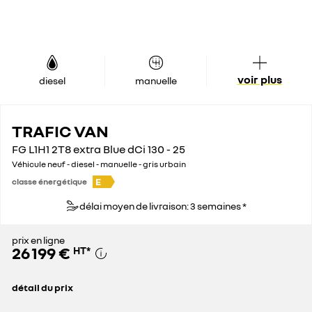
voir plus
diesel
manuelle
TRAFIC VAN
FG L1H1 2T8 extra Blue dCi 130 - 25
Véhicule neuf - diesel - manuelle - gris urbain
E
classe énergétique
délai moyen de livraison: 3 semaines *
prix en ligne
26 199 €
HT
*
détail du prix
prix conseillé
36 900 €
remise concessionnaire déduite
10 701 €