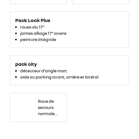
Pack Look Plus
roues alu 17"
jantes alliage 17" avens
peinture intégrale
pack city
détecteur d'angle mort
aide au parking avant, arrière et latéral
Roue
de
Roue de
secours
16
secours
pouces.
normale
tôlée