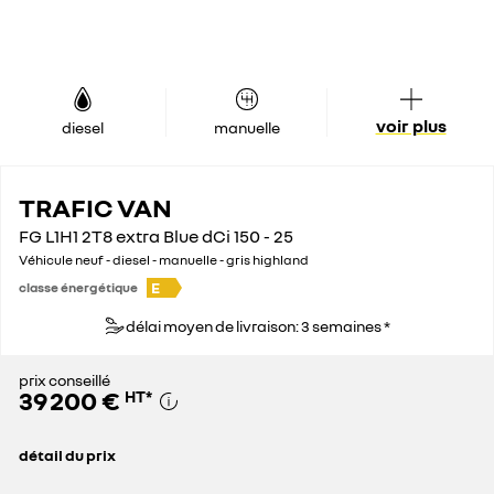
voir plus
diesel
manuelle
TRAFIC VAN
FG L1H1 2T8 extra Blue dCi 150 - 25
Véhicule neuf - diesel - manuelle - gris highland
E
classe énergétique
délai moyen de livraison: 3 semaines *
prix conseillé
39 200 €
HT
*
détail du prix
prix conseillé
39 200 €