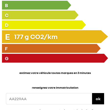
B
C
D
E
177
g CO2/km
F
G
estimez votre véhicule toutes marques en 3 minutes
renseignez votre immatriculation
ok