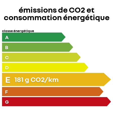
émissions de CO2 et
consommation énergétique
classe énergétique
A
B
C
D
E
181
g CO2/km
F
G