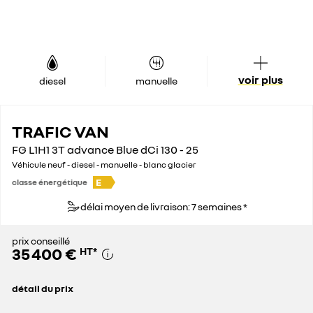
voir plus
diesel
manuelle
TRAFIC VAN
FG L1H1 3T advance Blue dCi 130 - 25
Véhicule neuf - diesel - manuelle - blanc glacier
E
classe énergétique
délai moyen de livraison: 7 semaines *
prix conseillé
35 400 €
HT
*
détail du prix
prix conseillé
35 400 €