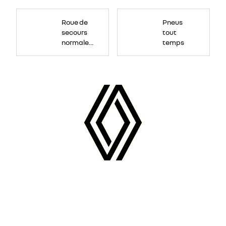
Roue
de
Roue de
Pneus
secours
16
secours
tout
pouces.
normale
temps
tôlée