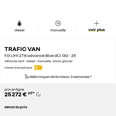
voir plus
diesel
manuelle
TRAFIC VAN
FG L1H1 2T8 advance Blue dCi 130 - 25
Véhicule neuf - diesel - manuelle - blanc glacier
E
classe énergétique
délai moyen de livraison: 3 semaines *
prix en ligne
25 272 €
HT
*
détail du prix
prix conseillé
35 100 €
remise concessionnaire déduite
9 828 €