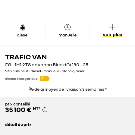
voir plus
diesel
manuelle
TRAFIC VAN
FG L1H1 2T8 advance Blue dCi 130 - 25
Véhicule neuf - diesel - manuelle - blanc glacier
E
classe énergétique
délai moyen de livraison: 3 semaines *
prix conseillé
35 100 €
HT
*
détail du prix
prix conseillé
35 100 €