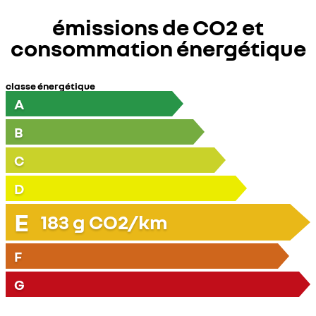
émissions de CO2 et
consommation énergétique
classe énergétique
A
B
C
D
E
183
g CO2/km
F
G