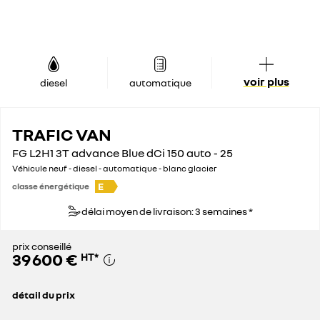
voir plus
diesel
automatique
TRAFIC VAN
FG L2H1 3T advance Blue dCi 150 auto - 25
Véhicule neuf - diesel - automatique - blanc glacier
E
classe énergétique
délai moyen de livraison: 3 semaines *
prix conseillé
39 600 €
HT
*
détail du prix
prix conseillé
39 600 €