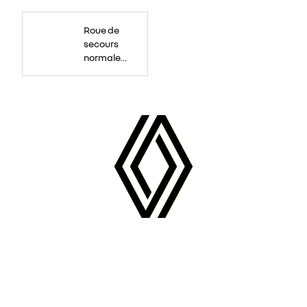
Roue
de
Roue de
secours
16
secours
pouces.
normale
tôlée