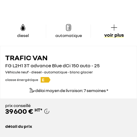
voir plus
diesel
automatique
TRAFIC VAN
FG L2H1 3T advance Blue dCi 150 auto - 25
Véhicule neuf - diesel - automatique - blanc glacier
E
classe énergétique
délai moyen de livraison: 7 semaines *
prix conseillé
39 600 €
HT
*
détail du prix
prix conseillé
39 600 €