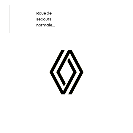
Roue
de
Roue de
secours
16
secours
pouces.
normale
tôlée