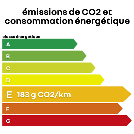
émissions de CO2 et
consommation énergétique
classe énergétique
A
B
C
D
E
183
g CO2/km
F
G