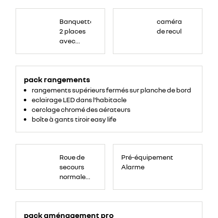
Banquette
passagers
Banquette
caméra
avant
2
2 places
de recul
places,
avec
avec
espace
de
dossier
rangement
central
pour
ordinateur
rabattable,
portable,
tablette
pack rangements
tablette
écritoire,
bac
écritoire
rangements supérieurs fermés sur planche de bord
de
rangement
et assise
eclairage LED dans l'habitacle
54
litres
relevable
cerclage chromé des aérateurs
sous
boîte à gants tiroir easy life
assise.
Roue
de
Roue de
Pré-équipement
secours
16
secours
Alarme
pouces.
normale
tôlée
pack aménagement pro