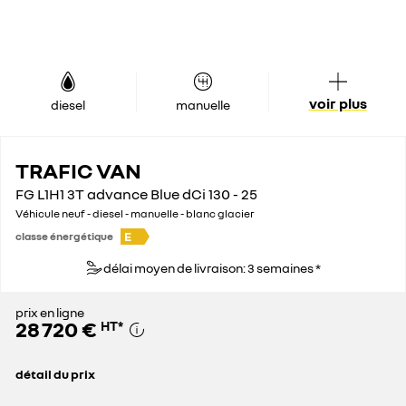
voir plus
diesel
manuelle
TRAFIC VAN
FG L1H1 3T advance Blue dCi 130 - 25
Véhicule neuf - diesel - manuelle - blanc glacier
E
classe énergétique
délai moyen de livraison: 3 semaines *
prix en ligne
28 720 €
HT
*
détail du prix
prix conseillé
35 900 €
remise concessionnaire déduite
7 180 €