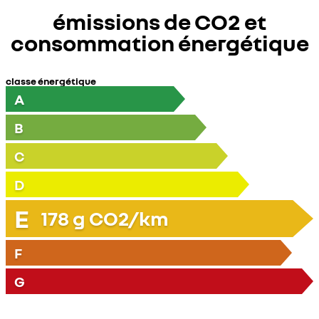
émissions de CO2 et
consommation énergétique
classe énergétique
A
B
C
D
E
178
g CO2/km
F
G