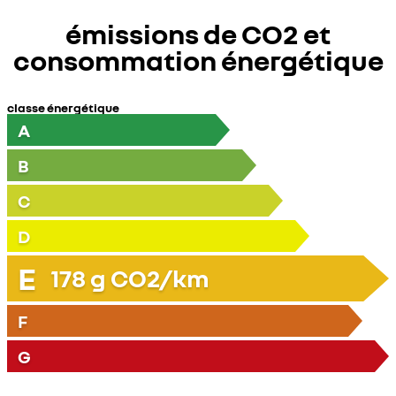
émissions de CO2 et
consommation énergétique
classe énergétique
A
B
C
D
E
178
g CO2/km
F
G