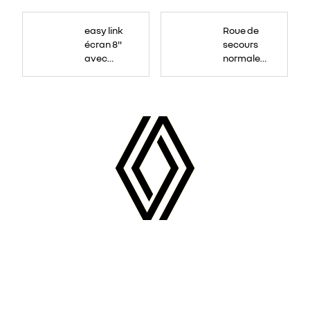
Roue
de
easy link
Roue de
secours
16
écran 8"
secours
pouces.
avec
normale
navigation
tôlée