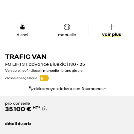
voir plus
diesel
manuelle
TRAFIC VAN
FG L1H1 3T advance Blue dCi 130 - 25
Véhicule neuf - diesel - manuelle - blanc glacier
E
classe énergétique
délai moyen de livraison: 3 semaines *
prix conseillé
35 100 €
HT
*
détail du prix
prix conseillé
35 100 €