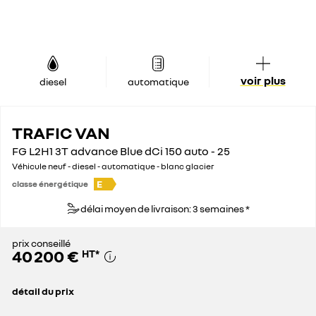
voir plus
diesel
automatique
TRAFIC VAN
FG L2H1 3T advance Blue dCi 150 auto - 25
Véhicule neuf - diesel - automatique - blanc glacier
E
classe énergétique
délai moyen de livraison: 3 semaines *
prix conseillé
40 200 €
HT
*
détail du prix
prix conseillé
40 200 €