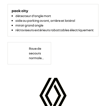
pack city
détecteur d'angle mort
aide au parking avant, arrière et latéral
miroir grand angle
rétroviseurs extérieurs rabattables électriquement
Roue
de
Roue de
secours
16
secours
pouces.
normale
tôlée