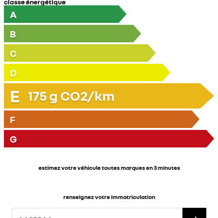
classe énergétique
A
B
C
D
E
175
g CO2/km
F
G
estimez votre véhicule toutes marques en 3 minutes
renseignez votre immatriculation