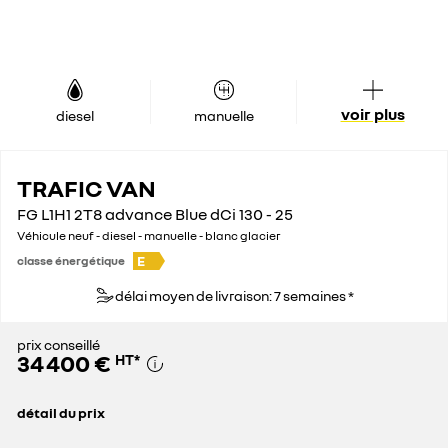
voir plus
diesel
manuelle
TRAFIC VAN
FG L1H1 2T8 advance Blue dCi 130 - 25
Véhicule neuf - diesel - manuelle - blanc glacier
E
classe énergétique
délai moyen de livraison: 7 semaines *
prix conseillé
34 400 €
HT
*
détail du prix
prix conseillé
34 400 €