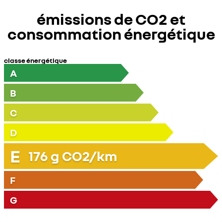
émissions de CO2 et
consommation énergétique
classe énergétique
A
B
C
D
E
176
g CO2/km
F
G