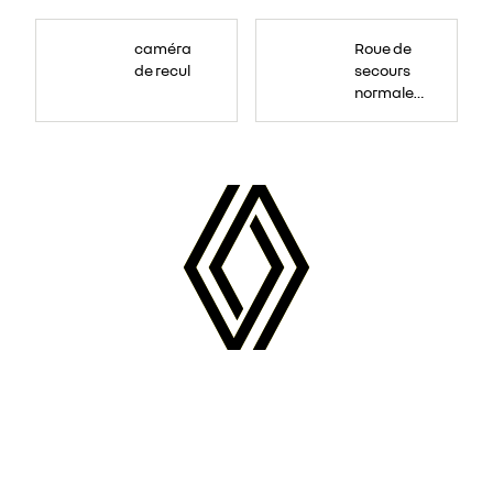
Roue
de
caméra
Roue de
secours
16
de recul
secours
pouces.
normale
tôlée