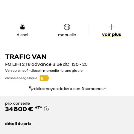
voir plus
diesel
manuelle
TRAFIC VAN
FG L1H1 2T8 advance Blue dCi 130 - 25
Véhicule neuf - diesel - manuelle - blanc glacier
E
classe énergétique
délai moyen de livraison: 3 semaines *
prix conseillé
34 800 €
HT
*
détail du prix
prix conseillé
34 800 €