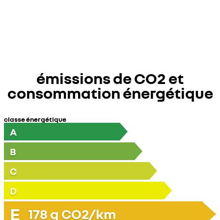
émissions de CO2 et
consommation énergétique
classe énergétique
A
B
C
D
E
178
g CO2/km