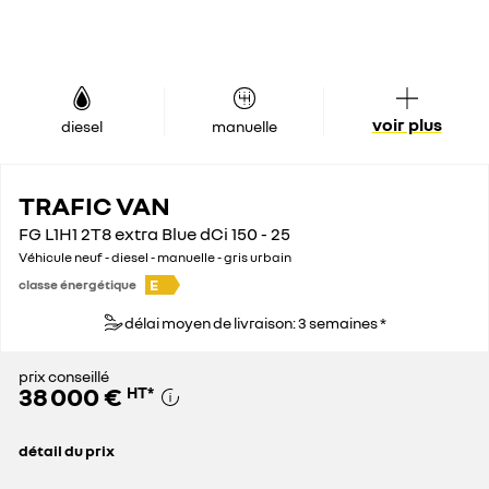
voir plus
diesel
manuelle
TRAFIC VAN
FG L1H1 2T8 extra Blue dCi 150 - 25
Véhicule neuf - diesel - manuelle - gris urbain
E
classe énergétique
délai moyen de livraison: 3 semaines *
prix conseillé
38 000 €
HT
*
détail du prix
prix conseillé
38 000 €