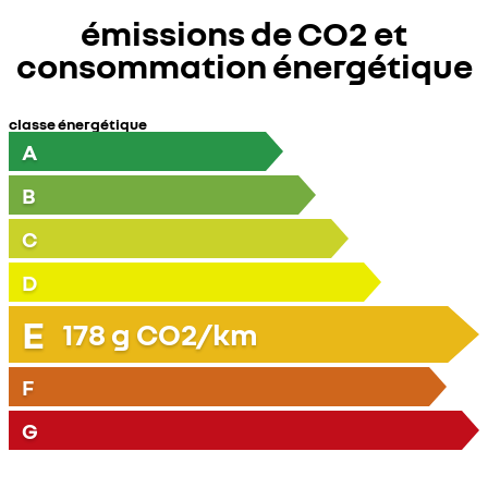
émissions de CO2 et
consommation énergétique
classe énergétique
A
B
C
D
E
178
g CO2/km
F
G