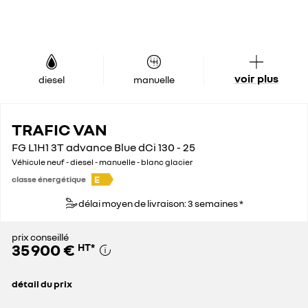
voir plus
diesel
manuelle
TRAFIC VAN
FG L1H1 3T advance Blue dCi 130 - 25
Véhicule neuf - diesel - manuelle - blanc glacier
E
classe énergétique
délai moyen de livraison: 3 semaines *
prix conseillé
35 900 €
HT
*
détail du prix
prix conseillé
35 900 €