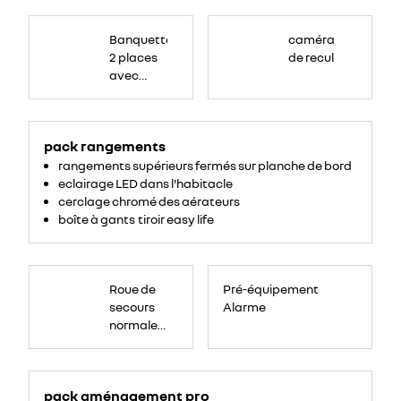
Banquette
passagers
Banquette
caméra
avant
2
2 places
de recul
places,
avec
avec
espace
de
dossier
rangement
central
pour
ordinateur
rabattable,
portable,
tablette
pack rangements
tablette
écritoire,
bac
écritoire
rangements supérieurs fermés sur planche de bord
de
rangement
et assise
eclairage LED dans l'habitacle
54
litres
relevable
cerclage chromé des aérateurs
sous
boîte à gants tiroir easy life
assise.
Roue
de
Roue de
Pré-équipement
secours
16
secours
Alarme
pouces.
normale
tôlée
pack aménagement pro