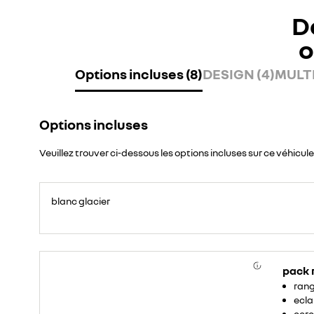
D
o
Options incluses (8)
DESIGN (4)
MULTI
Options incluses
Veuillez trouver ci-dessous les options incluses sur ce véhicule
blanc glacier
pack
rang
ecla
cerc