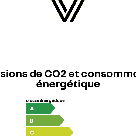
sions de CO2 et consomm
énergétique
classe énergétique
A
B
C