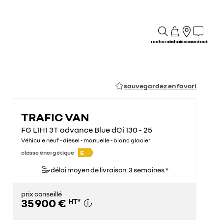
recherche
achat
réseau
contact
sauvegardez en favori
TRAFIC VAN
FG L1H1 3T advance Blue dCi 130 - 25
Véhicule neuf - diesel - manuelle - blanc glacier
E
classe énergétique
délai moyen de livraison: 3 semaines *
prix conseillé
35 900 €
HT
*