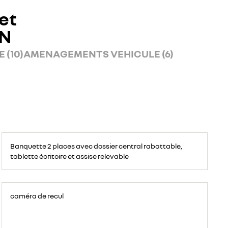
et
AN
 (10)
AMENAGEMENTS VEHICULE (6)
Banquette
passagers
Banquette 2 places avec dossier central rabattable,
avant
2
tablette écritoire et assise relevable
places,
avec
espace
de
rangement
pour
ordinateur
caméra de recul
portable,
tablette
écritoire,
bac
de
rangement