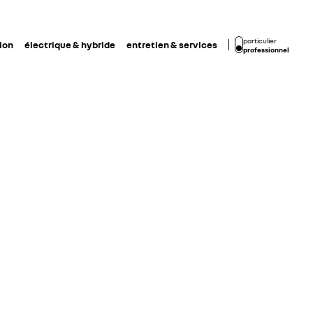
particulier
ion
électrique & hybride
entretien & services
professionnel