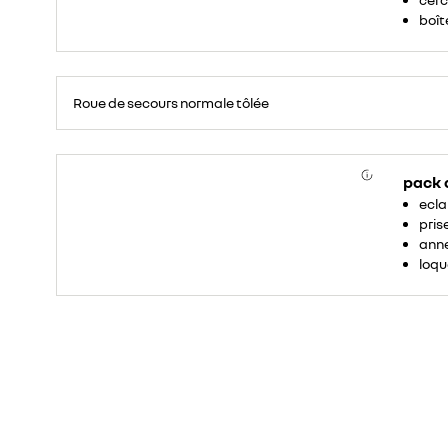
boîte
Roue
de
Roue de secours normale tôlée
secours
16
pouces.
pack
ecla
pris
anne
loqu