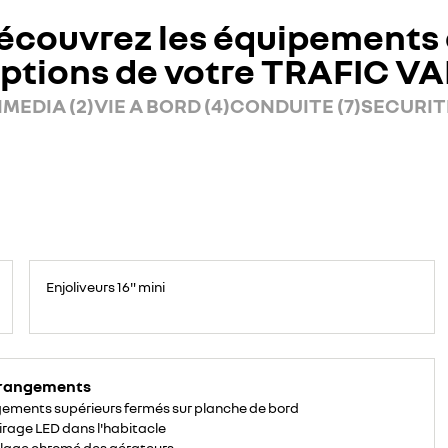
écouvrez les équipements 
ptions de votre TRAFIC V
MEDIA (2)
VIE A BORD (4)
CONDUITE (7)
SECURITE
Enjoliveurs 16" mini
 rangements
ements supérieurs fermés sur planche de bord
irage LED dans l'habitacle
lage chromé des aérateurs