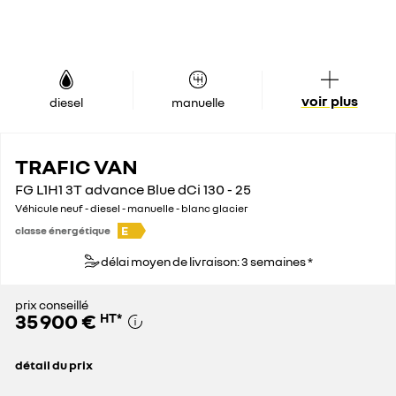
voir plus
diesel
manuelle
TRAFIC VAN
FG L1H1 3T advance Blue dCi 130 - 25
Véhicule neuf - diesel - manuelle - blanc glacier
E
classe énergétique
délai moyen de livraison: 3 semaines *
prix conseillé
35 900 €
HT
*
détail du prix
prix conseillé
35 900 €