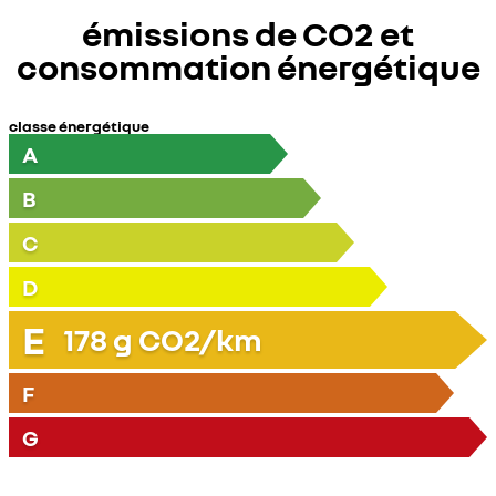
émissions de CO2 et
consommation énergétique
classe énergétique
A
B
C
D
E
178
g CO2/km
F
G