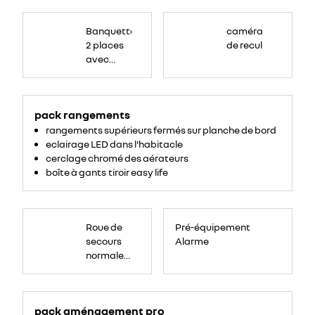
Banquette
passagers
Banquette
caméra
avant
2
2 places
de recul
places,
avec
avec
espace
de
dossier
rangement
central
pour
ordinateur
rabattable,
portable,
tablette
pack rangements
tablette
écritoire,
bac
écritoire
rangements supérieurs fermés sur planche de bord
de
rangement
et assise
eclairage LED dans l'habitacle
54
litres
relevable
cerclage chromé des aérateurs
sous
boîte à gants tiroir easy life
assise.
Roue
de
Roue de
Pré-équipement
secours
16
secours
Alarme
pouces.
normale
tôlée
pack aménagement pro