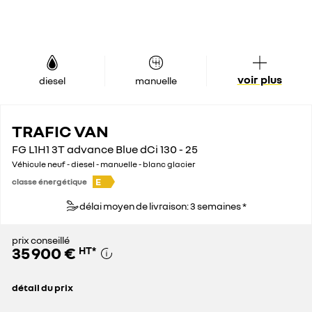
voir plus
diesel
manuelle
TRAFIC VAN
FG L1H1 3T advance Blue dCi 130 - 25
Véhicule neuf - diesel - manuelle - blanc glacier
E
classe énergétique
délai moyen de livraison: 3 semaines *
prix conseillé
35 900 €
HT
*
détail du prix
prix conseillé
35 900 €