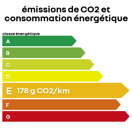
émissions de CO2 et
consommation énergétique
classe énergétique
A
B
C
D
E
178
g CO2/km
F
G