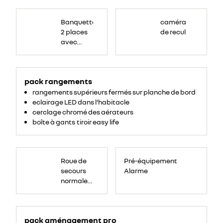
Banquette
passagers
Banquette
caméra
avant
2
2 places
de recul
places,
avec
avec
espace
de
dossier
rangement
central
pour
ordinateur
rabattable,
portable,
tablette
pack rangements
tablette
écritoire,
bac
écritoire
rangements supérieurs fermés sur planche de bord
de
rangement
et assise
eclairage LED dans l'habitacle
54
litres
relevable
cerclage chromé des aérateurs
sous
boîte à gants tiroir easy life
assise.
Roue
de
Roue de
Pré-équipement
secours
16
secours
Alarme
pouces.
normale
tôlée
pack aménagement pro