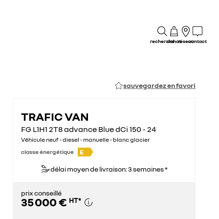
recherche
achat
réseau
contact
sauvegardez en favori
TRAFIC VAN
FG L1H1 2T8 advance Blue dCi 150 - 24
Véhicule neuf - diesel - manuelle - blanc glacier
E
classe énergétique
délai moyen de livraison: 3 semaines *
prix conseillé
35 000 €
HT
*