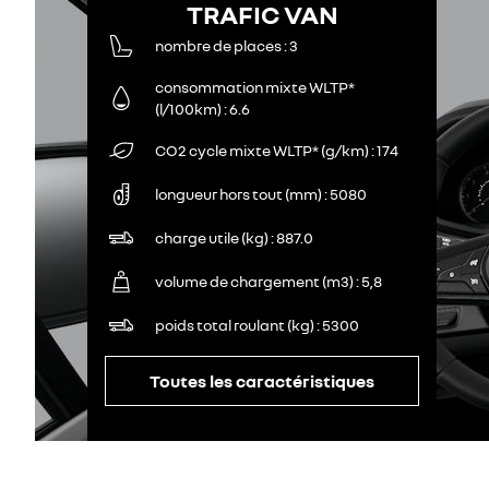
TRAFIC VAN
nombre de places
3
consommation mixte WLTP*
(l/100km)
6.6
CO2 cycle mixte WLTP* (g/km)
174
longueur hors tout (mm)
5080
charge utile (kg)
887.0
volume de chargement (m3)
5,8
poids total roulant (kg)
5300
Toutes les caractéristiques