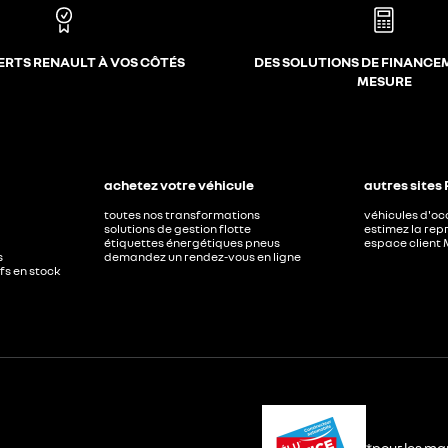
ERTS RENAULT À VOS CÔTÉS
DES SOLUTIONS DE FINANCE
MESURE
achetez votre véhicule
autres sites
toutes nos transformations
véhicules d'o
solutions de gestion flotte
estimez la repr
étiquettes énergétiques pneus
espace client 
s
demandez un rendez-vous en ligne
ufs en stock
*pour les ma