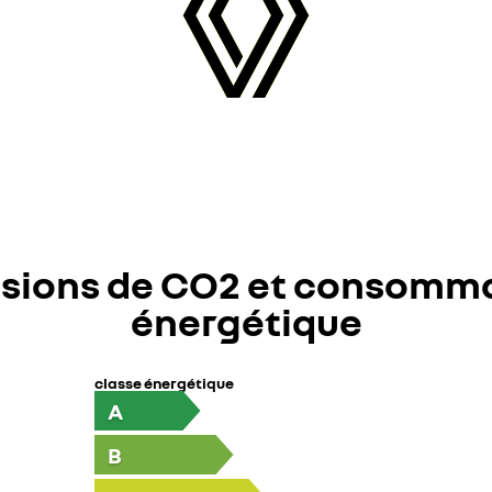
sions de CO2 et consomm
énergétique
classe énergétique
A
B