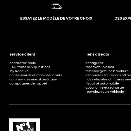
ESSAYEZ LE MODÈLE DE VOTRE CHOIX
DES EXP
service client
liens directs
contactez-nous
configurez
FAQ : foire aux questions
réservez un essai
My Renault
téléchargez une brochure
accès sourds et malentendants
découvrez toutes nos offre
commandez une attestation
nos véhicules utilitaires ne
campagnes de rappel
fiscalité automobile
autonomie et recharge
recyclez votre véhicule