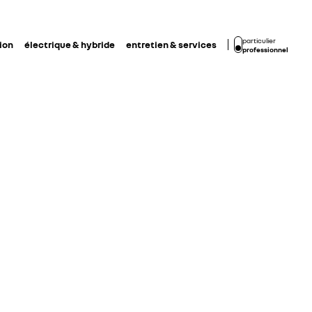
particulier
ion
électrique & hybride
entretien & services
professionnel