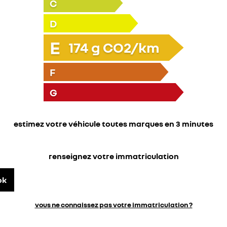
C
D
E
174
g CO2/km
F
G
estimez votre véhicule toutes marques en 3 minutes
renseignez votre immatriculation
ok
vous ne connaissez pas votre immatriculation ?