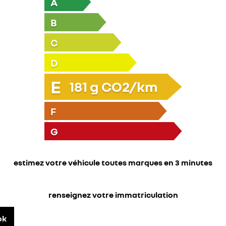
A
B
C
D
E
181
g CO2/km
F
G
estimez votre véhicule toutes marques en 3 minutes
renseignez votre immatriculation
ok