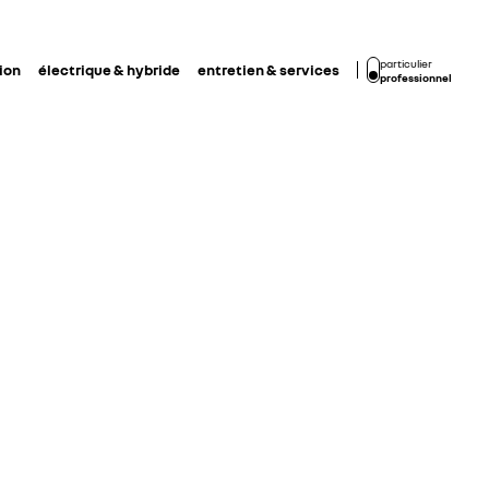
particulier
ion
électrique & hybride
entretien & services
professionnel