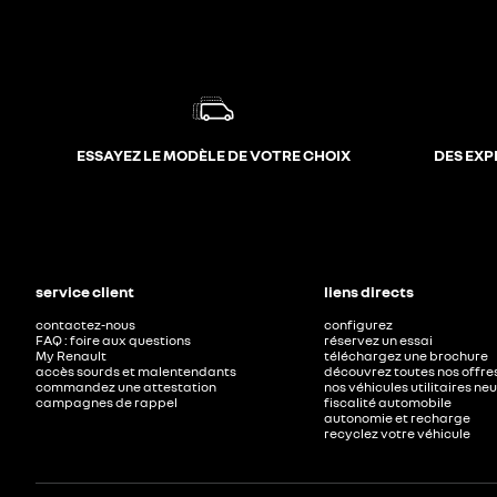
ESSAYEZ LE MODÈLE DE VOTRE CHOIX
DES EXP
service client
liens directs
contactez-nous
configurez
FAQ : foire aux questions
réservez un essai
My Renault
téléchargez une brochure
accès sourds et malentendants
découvrez toutes nos offre
commandez une attestation
nos véhicules utilitaires ne
campagnes de rappel
fiscalité automobile
autonomie et recharge
recyclez votre véhicule