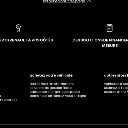
retour en haut de page​
ERTS RENAULT À VOS CÔTÉS
DES SOLUTIONS DE FINANCE
MESURE
achetez votre véhicule
autres sites
toutes nos transformations
véhicules d'o
solutions de gestion flotte
estimez la repr
étiquettes énergétiques pneus
espace client 
s
demandez un rendez-vous en ligne
ufs en stock