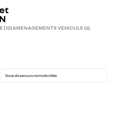
et
AN
 (10)
AMENAGEMENTS VEHICULE (6)
Roue
de
Roue de secours normale tôlée
secours
16
pouces.