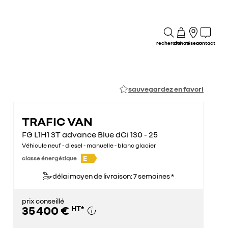
recherche
achat
réseau
contact
sauvegardez en favori
TRAFIC VAN
FG L1H1 3T advance Blue dCi 130 - 25
Véhicule neuf - diesel - manuelle - blanc glacier
E
classe énergétique
délai moyen de livraison: 7 semaines *
prix conseillé
35 400 €
HT
*