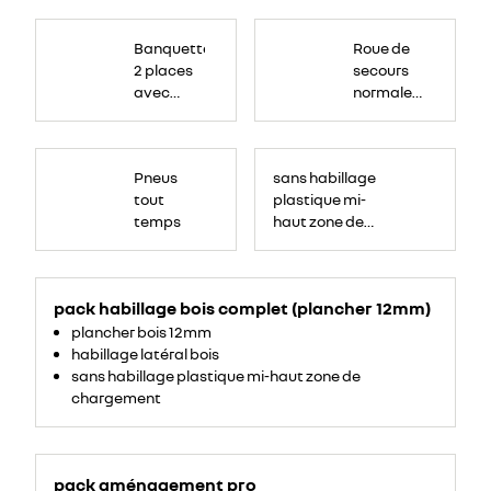
Banquette
Roue
passagers
de
Banquette
Roue de
avant
secours
2
16
2 places
secours
places,
pouces.
avec
avec
normale
espace
de
dossier
tôlée
rangement
central
pour
ordinateur
rabattable,
portable,
tablette
Pneus
sans habillage
tablette
écritoire,
bac
tout
plastique mi-
écritoire
de
rangement
temps
haut zone de
et assise
54
chargement
litres
relevable
sous
assise.
pack habillage bois complet (plancher 12mm)
plancher bois 12mm
habillage latéral bois
sans habillage plastique mi-haut zone de
chargement
pack aménagement pro