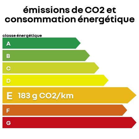
émissions de CO2 et
consommation énergétique
classe énergétique
A
B
C
D
E
183
g CO2/km
F
G