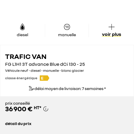
voir plus
diesel
manuelle
TRAFIC VAN
FG L1H1 3T advance Blue dCi 130 - 25
Véhicule neuf - diesel - manuelle - blanc glacier
E
classe énergétique
délai moyen de livraison: 7 semaines *
prix conseillé
36 900 €
HT
*
détail du prix
prix conseillé
36 900 €