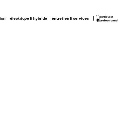
particulier
ion
électrique & hybride
entretien & services
professionnel