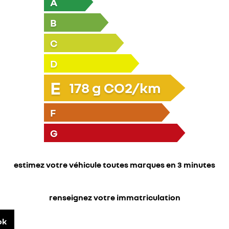
A
B
C
D
E
178
g CO2/km
F
G
estimez votre véhicule toutes marques en 3 minutes
renseignez votre immatriculation
ok