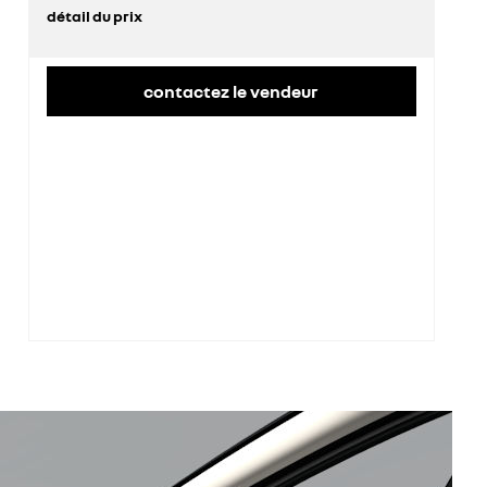
détail du prix
prix conseillé
36 300 €
remise concessionnaire déduite
10 527 €
contactez le vendeur