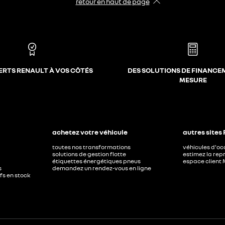
retour en haut de page​
ERTS RENAULT À VOS CÔTÉS
DES SOLUTIONS DE FINANCE
MESURE
achetez votre véhicule
autres sites
toutes nos transformations
véhicules d'o
solutions de gestion flotte
estimez la repr
étiquettes énergétiques pneus
espace client 
s
demandez un rendez-vous en ligne
ufs en stock