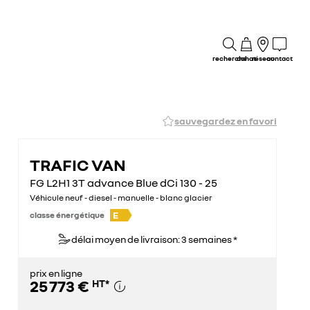
recherche
achat
réseau
contact
sauvegardez en favori
TRAFIC VAN
FG L2H1 3T advance Blue dCi 130 - 25
Véhicule neuf - diesel - manuelle - blanc glacier
E
classe énergétique
délai moyen de livraison: 3 semaines *
prix en ligne
25 773 €
HT
*