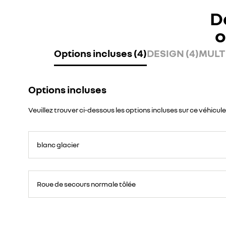
D
o
Options incluses (4)
DESIGN (4)
MULTI
Options incluses
Veuillez trouver ci-dessous les options incluses sur ce véhicule
blanc glacier
Roue
de
Roue de secours normale tôlée
secours
16
pouces.