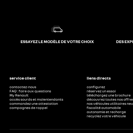
ESSAYEZ LE MODÈLE DE VOTRE CHOIX
DES EXP
service client
liens directs
contactez-nous
configurez
FAQ : foire aux questions
réservez un essai
My Renault
téléchargez une brochure
accès sourds et malentendants
découvrez toutes nos offre
commandez une attestation
nos véhicules utilitaires ne
campagnes de rappel
fiscalité automobile
autonomie et recharge
recyclez votre véhicule