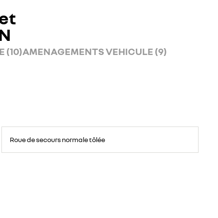
et
AN
 (10)
AMENAGEMENTS VEHICULE (9)
Roue
de
Roue de secours normale tôlée
secours
16
pouces.