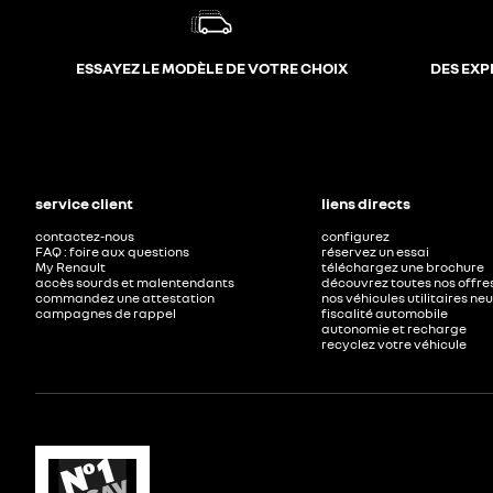
ESSAYEZ LE MODÈLE DE VOTRE CHOIX
DES EXP
service client
liens directs
contactez-nous
configurez
FAQ : foire aux questions
réservez un essai
My Renault
téléchargez une brochure
accès sourds et malentendants
découvrez toutes nos offre
commandez une attestation
nos véhicules utilitaires ne
campagnes de rappel
fiscalité automobile
autonomie et recharge
recyclez votre véhicule