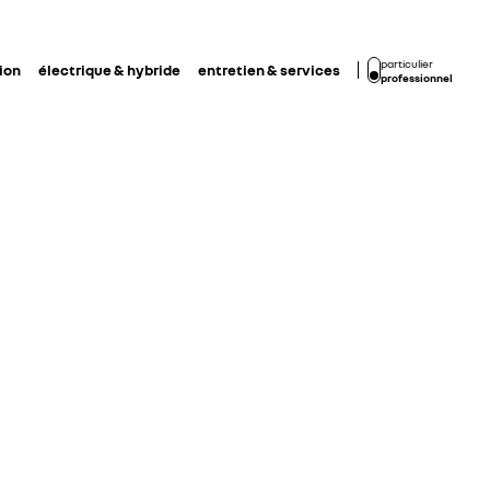
particulier
ion
électrique & hybride
entretien & services
professionnel