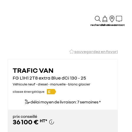
recherche
achat
réseau
contact
sauvegardez en favori
TRAFIC VAN
FG L1H1 2T8 extra Blue dCi 130 - 25
Véhicule neuf - diesel - manuelle - blanc glacier
E
classe énergétique
délai moyen de livraison: 7 semaines *
prix conseillé
36 100 €
HT
*