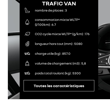
TRAFIC VAN
nombre de places
3
consommation mixte WLTP*
(l/100km)
6.7
CO2 cycle mixte WLTP* (g/km)
176
longueur hors tout (mm)
5080
charge utile (kg)
857.0
volume de chargement (m3)
5,8
poids total roulant (kg)
5300
Toutes les caractéristiques