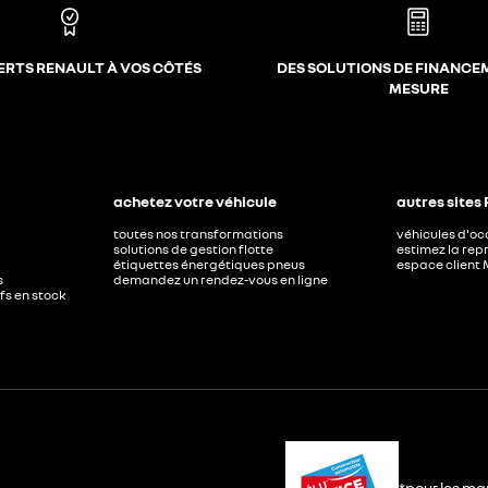
ERTS RENAULT À VOS CÔTÉS
DES SOLUTIONS DE FINANCE
MESURE
achetez votre véhicule
autres sites
toutes nos transformations
véhicules d'o
solutions de gestion flotte
estimez la repr
étiquettes énergétiques pneus
espace client 
s
demandez un rendez-vous en ligne
ufs en stock
*pour les ma