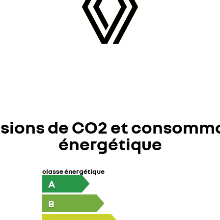
sions de CO2 et consomm
énergétique
classe énergétique
A
B