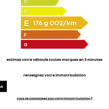
C
D
E
176
g CO2/km
F
G
estimez votre véhicule toutes marques en 3 minutes
renseignez votre immatriculation
ok
vous ne connaissez pas votre immatriculation ?