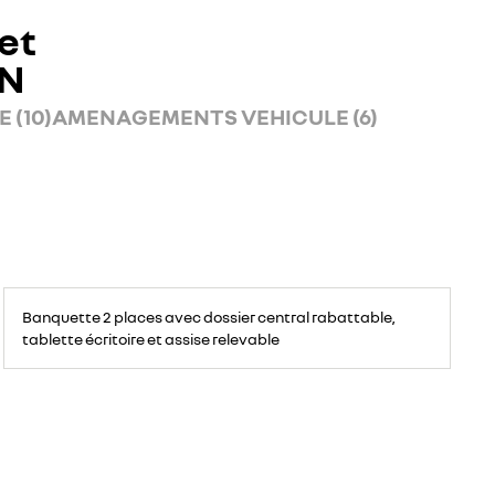
et
AN
 (10)
AMENAGEMENTS VEHICULE (6)
Banquette
passagers
Banquette 2 places avec dossier central rabattable,
avant
2
tablette écritoire et assise relevable
places,
avec
espace
de
rangement
pour
ordinateur
portable,
tablette
écritoire,
bac
de
rangement