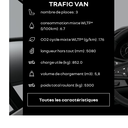
TRAFIC VAN
nombre de places
3
consommation mixte WLTP*
(l/100km)
6.7
CO2 cycle mixte WLTP* (g/km)
176
longueur hors tout (mm)
5080
charge utile (kg)
852.0
volume de chargement (m3)
5,8
poids total roulant (kg)
5300
Toutes les caractéristiques