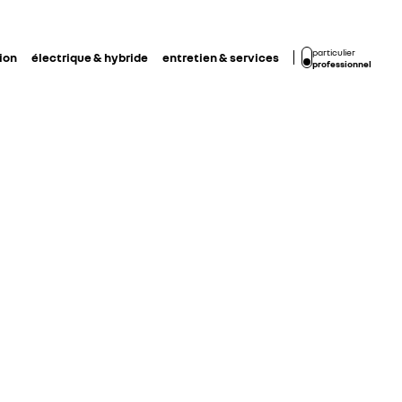
particulier
ion
électrique & hybride
entretien & services
professionnel