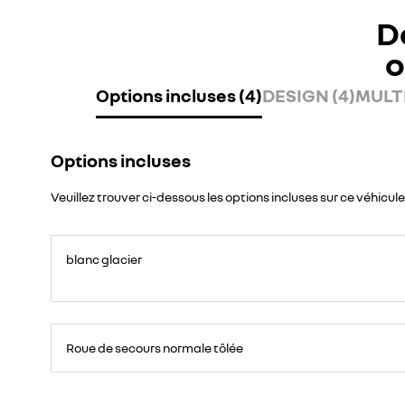
D
o
Options incluses (4)
DESIGN (4)
MULTI
Options incluses
Veuillez trouver ci-dessous les options incluses sur ce véhicule
blanc glacier
Roue
de
Roue de secours normale tôlée
secours
16
pouces.