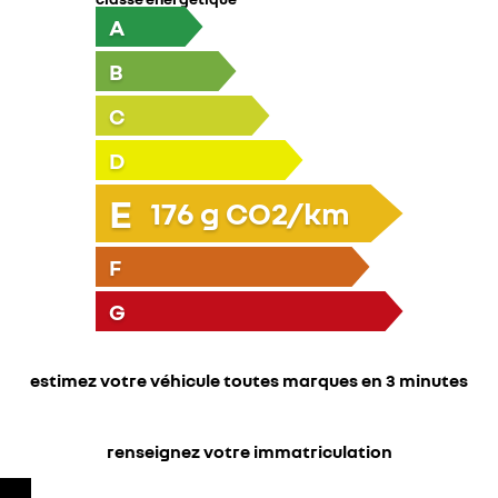
A
B
C
D
E
176
g CO2/km
F
G
estimez votre véhicule toutes marques en 3 minutes
renseignez votre immatriculation