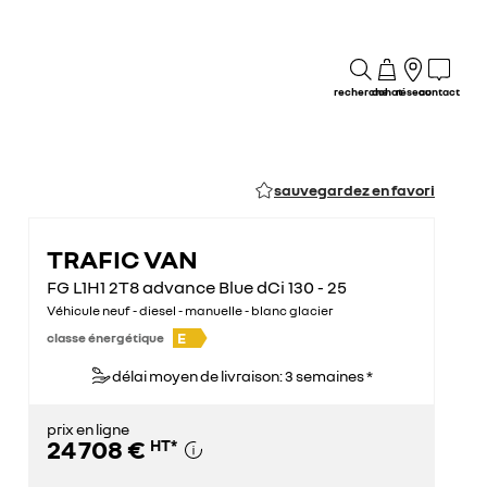
recherche
achat
réseau
contact
sauvegardez en favori
TRAFIC VAN
FG L1H1 2T8 advance Blue dCi 130 - 25
Véhicule neuf - diesel - manuelle - blanc glacier
E
classe énergétique
délai moyen de livraison: 3 semaines *
prix en ligne
24 708 €
HT
*