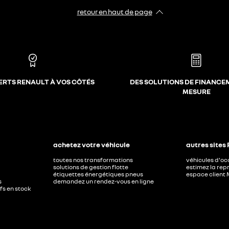
retour en haut de page​
ERTS RENAULT À VOS CÔTÉS
DES SOLUTIONS DE FINANCE
MESURE
achetez votre véhicule
autres sites
toutes nos transformations
véhicules d'o
solutions de gestion flotte
estimez la repr
étiquettes énergétiques pneus
espace client 
s
demandez un rendez-vous en ligne
ufs en stock