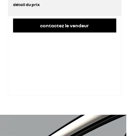
détail du prix
prix conseillé
34 800 €
remise concessionnaire déduite
10 092 €
contactez le vendeur