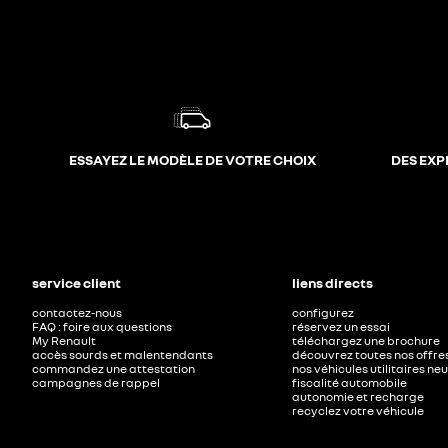
ESSAYEZ LE MODÈLE DE VOTRE CHOIX
DES EXP
service client
liens directs
contactez-nous
configurez
FAQ : foire aux questions
réservez un essai
My Renault
téléchargez une brochure
accès sourds et malentendants
découvrez toutes nos offre
commandez une attestation
nos véhicules utilitaires ne
campagnes de rappel
fiscalité automobile
autonomie et recharge
recyclez votre véhicule