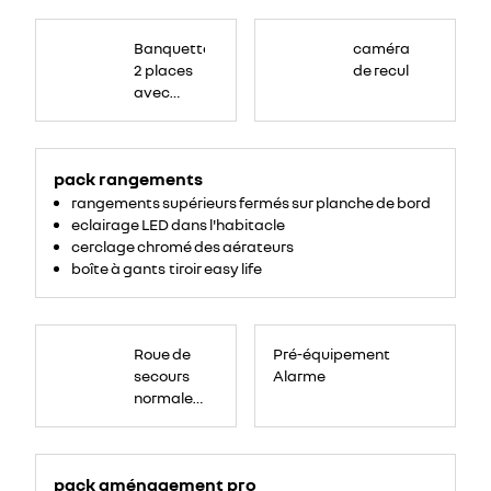
Banquette
passagers
Banquette
caméra
avant
2
2 places
de recul
places,
avec
avec
espace
de
dossier
rangement
central
pour
ordinateur
rabattable,
portable,
tablette
pack rangements
tablette
écritoire,
bac
écritoire
rangements supérieurs fermés sur planche de bord
de
rangement
et assise
eclairage LED dans l'habitacle
54
litres
relevable
cerclage chromé des aérateurs
sous
boîte à gants tiroir easy life
assise.
Roue
de
Roue de
Pré-équipement
secours
16
secours
Alarme
pouces.
normale
tôlée
pack aménagement pro