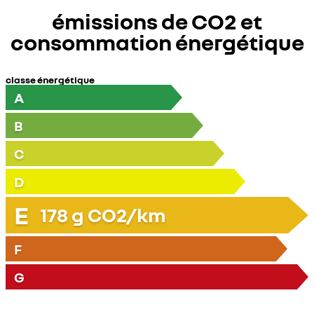
émissions de CO2 et
consommation énergétique
classe énergétique
A
B
C
D
E
178
g CO2/km
F
G