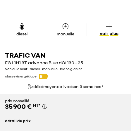
voir plus
diesel
manuelle
TRAFIC VAN
FG L1H1 3T advance Blue dCi 130 - 25
Véhicule neuf - diesel - manuelle - blanc glacier
E
classe énergétique
délai moyen de livraison: 3 semaines *
prix conseillé
35 900 €
HT
*
détail du prix
prix conseillé
35 900 €