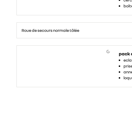
boîte
Roue
de
Roue de secours normale tôlée
secours
16
pouces.
pack
ecla
pris
anne
loqu