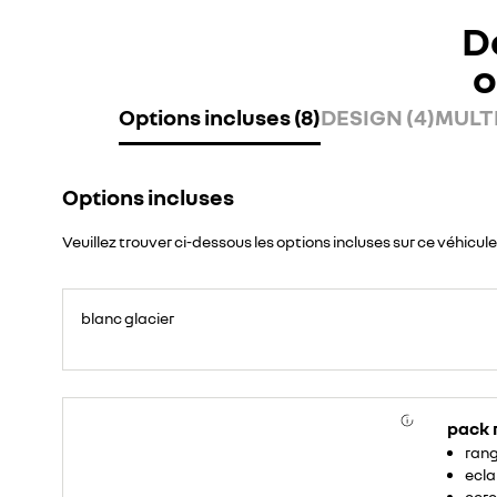
D
o
Options incluses (8)
DESIGN (4)
MULTI
Options incluses
Veuillez trouver ci-dessous les options incluses sur ce véhicule
blanc glacier
pack
rang
ecla
cerc