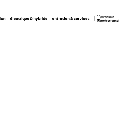
particulier
ion
électrique & hybride
entretien & services
professionnel