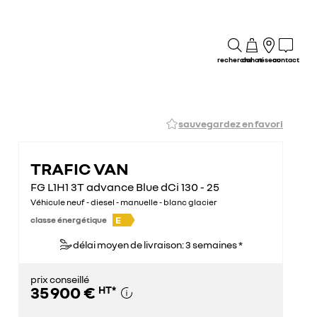
recherche
achat
réseau
contact
sauvegardez en favori
TRAFIC VAN
FG L1H1 3T advance Blue dCi 130 - 25
Véhicule neuf - diesel - manuelle - blanc glacier
E
classe énergétique
délai moyen de livraison: 3 semaines *
prix conseillé
35 900 €
HT
*