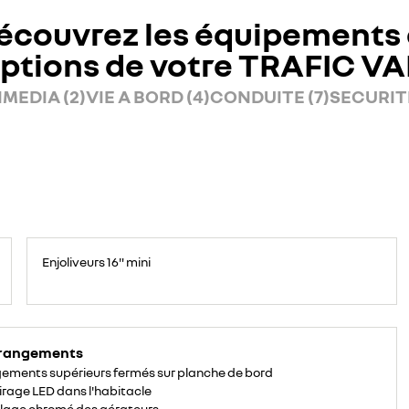
écouvrez les équipements 
ptions de votre TRAFIC V
MEDIA (2)
VIE A BORD (4)
CONDUITE (7)
SECURITE
Enjoliveurs 16" mini
 rangements
ements supérieurs fermés sur planche de bord
irage LED dans l'habitacle
lage chromé des aérateurs