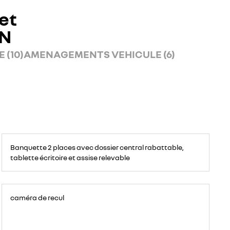
et
AN
 (10)
AMENAGEMENTS VEHICULE (6)
Banquette
passagers
Banquette 2 places avec dossier central rabattable,
avant
2
tablette écritoire et assise relevable
places,
avec
espace
de
rangement
pour
ordinateur
caméra de recul
portable,
tablette
écritoire,
bac
de
rangement