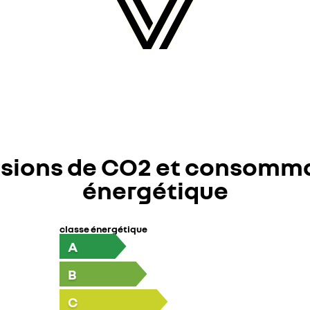
sions de CO2 et consomm
énergétique
classe énergétique
A
B
C