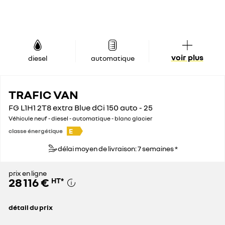
voir plus
diesel
automatique
TRAFIC VAN
FG L1H1 2T8 extra Blue dCi 150 auto - 25
Véhicule neuf - diesel - automatique - blanc glacier
E
classe énergétique
délai moyen de livraison: 7 semaines *
prix en ligne
28 116 €
HT
*
détail du prix
prix conseillé
39 600 €
remise concessionnaire déduite
11 484 €