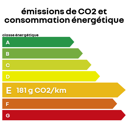
émissions de CO2 et
consommation énergétique
classe énergétique
A
B
C
D
E
181
g CO2/km
F
G