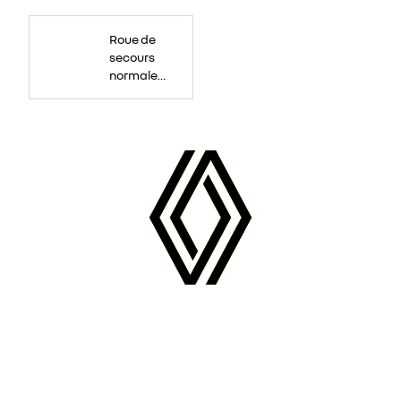
Roue
de
Roue de
secours
16
secours
pouces.
normale
tôlée