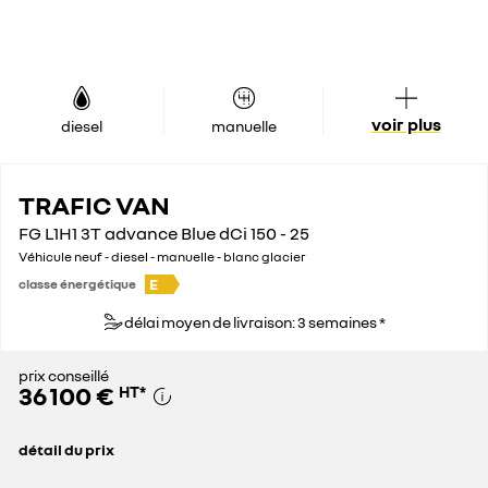
voir plus
diesel
manuelle
TRAFIC VAN
FG L1H1 3T advance Blue dCi 150 - 25
Véhicule neuf - diesel - manuelle - blanc glacier
E
classe énergétique
délai moyen de livraison: 3 semaines *
prix conseillé
36 100 €
HT
*
détail du prix
prix conseillé
36 100 €