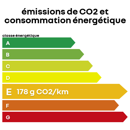
émissions de CO2 et
consommation énergétique
classe énergétique
A
B
C
D
E
178
g CO2/km
F
G