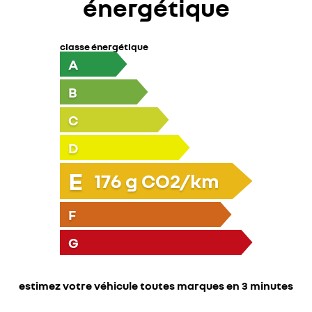
énergétique
classe énergétique
A
B
C
D
E
176
g CO2/km
F
G
estimez votre véhicule toutes marques en 3 minutes