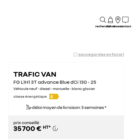
recherche
achat
réseau
contact
sauvegardez en favori
TRAFIC VAN
FG L1H1 3T advance Blue dCi 130 - 25
Véhicule neuf - diesel - manuelle - blanc glacier
E
classe énergétique
délai moyen de livraison: 3 semaines *
prix conseillé
35 700 €
HT
*