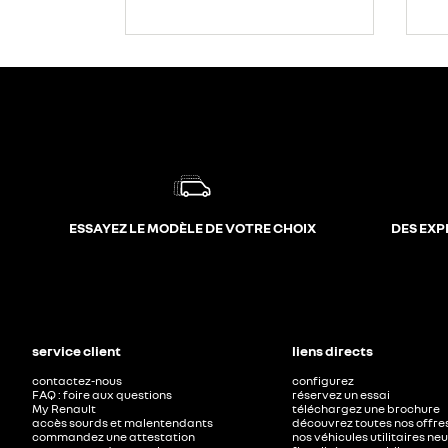
ESSAYEZ LE MODÈLE DE VOTRE CHOIX
DES EXP
service client
liens directs
contactez-nous
configurez
FAQ : foire aux questions
réservez un essai
My Renault
téléchargez une brochure
accès sourds et malentendants
découvrez toutes nos offre
commandez une attestation
nos véhicules utilitaires ne