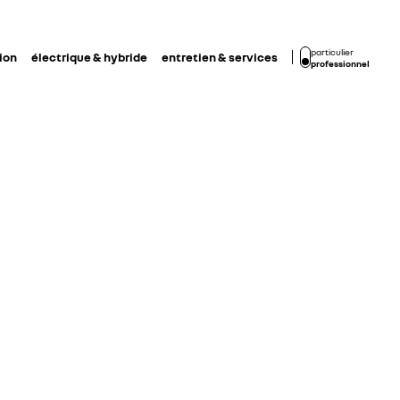
particulier
ion
électrique & hybride
entretien & services
professionnel