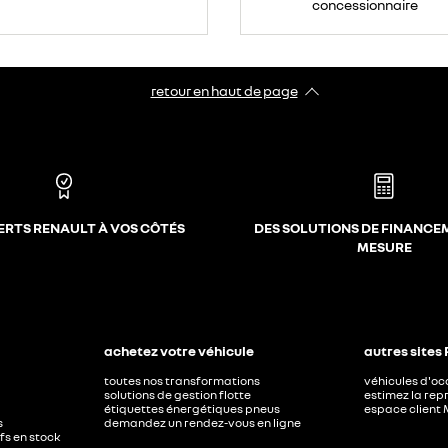
concessionnaire
retour en haut de page​
ERTS RENAULT À VOS CÔTÉS
DES SOLUTIONS DE FINANCE
MESURE
achetez votre véhicule
autres sites
toutes nos transformations
véhicules d'o
solutions de gestion flotte
estimez la repr
étiquettes énergétiques pneus
espace client 
s
demandez un rendez-vous en ligne
ufs en stock