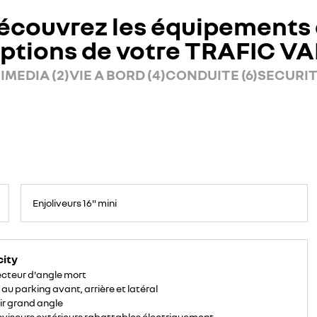
écouvrez les équipements 
ptions de votre TRAFIC V
IMEDIA (2)
VIE A BORD (4)
CONDUITE (6)
SECURITE
Enjoliveurs 16" mini
city
cteur d'angle mort
 au parking avant, arrière et latéral
ir grand angle
oviseurs extérieurs rabattables électriquement