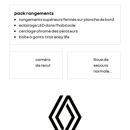
pack rangements
rangements supérieurs fermés sur planche de bord
eclairage LED dans l'habitacle
cerclage chromé des aérateurs
boîte à gants tiroir easy life
Roue
de
caméra
Roue de
secours
16
de recul
secours
pouces.
normale
tôlée