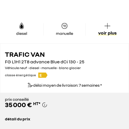
voir plus
diesel
manuelle
TRAFIC VAN
FG L1H1 2T8 advance Blue dCi 130 - 25
Véhicule neuf - diesel - manuelle - blanc glacier
E
classe énergétique
délai moyen de livraison: 7 semaines *
prix conseillé
35 000 €
HT
*
détail du prix
prix conseillé
35 000 €