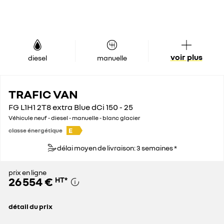
voir plus
diesel
manuelle
TRAFIC VAN
FG L1H1 2T8 extra Blue dCi 150 - 25
Véhicule neuf - diesel - manuelle - blanc glacier
E
classe énergétique
délai moyen de livraison: 3 semaines *
prix en ligne
26 554 €
HT
*
détail du prix
prix conseillé
37 400 €
remise concessionnaire déduite
10 846 €