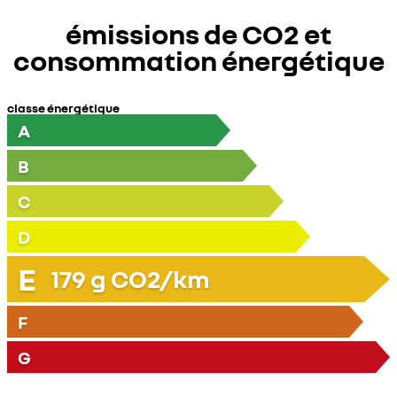
émissions de CO2 et
consommation énergétique
classe énergétique
A
B
C
D
E
179
g CO2/km
F
G