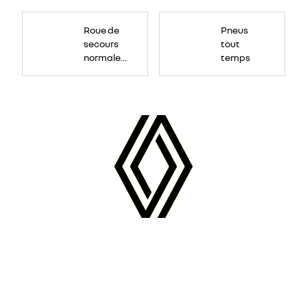
Roue
de
Roue de
Pneus
secours
16
secours
tout
pouces.
normale
temps
tôlée