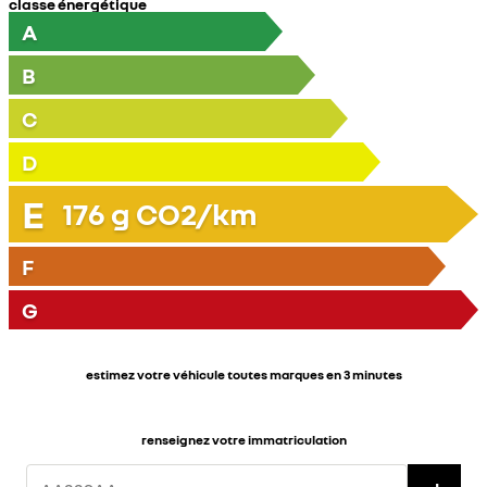
classe énergétique
A
B
C
D
E
176
g CO2/km
F
G
estimez votre véhicule toutes marques en 3 minutes
renseignez votre immatriculation