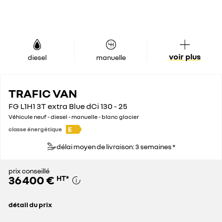
voir plus
diesel
manuelle
TRAFIC VAN
FG L1H1 3T extra Blue dCi 130 - 25
Véhicule neuf - diesel - manuelle - blanc glacier
E
classe énergétique
délai moyen de livraison: 3 semaines *
prix conseillé
36 400 €
HT
*
détail du prix
prix conseillé
36 400 €