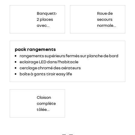
Banquette
Roue
passagers
de
Banquette
Roue de
avant
secours
2
16
2 places
secours
places,
pouces.
avec
avec
normale
espace
de
dossier
tôlée
rangement
central
pour
ordinateur
rabattable,
portable,
tablette
pack rangements
tablette
écritoire,
bac
écritoire
rangements supérieurs fermés sur planche de bord
de
rangement
et assise
eclairage LED dans l'habitacle
54
litres
relevable
cerclage chromé des aérateurs
sous
boîte à gants tiroir easy life
assise.
Cloison
complète
Cloison
tôlée
avec
complète
deux
trappes
tôlée
pour
charges
(avec
longues.
trappe
Situées
dans
charges
la
cloison
longues)
et