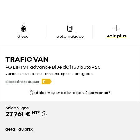
voir plus
diesel
automatique
TRAFIC VAN
FG L1H1 3T advance Blue dCi 150 auto - 25
Véhicule neuf - diesel - automatique - blanc glacier
E
classe énergétique
délai moyen de livraison: 3 semaines *
prix en ligne
27 761 €
HT
*
détail du prix
prix conseillé
39 100 €
remise concessionnaire déduite
11 339 €