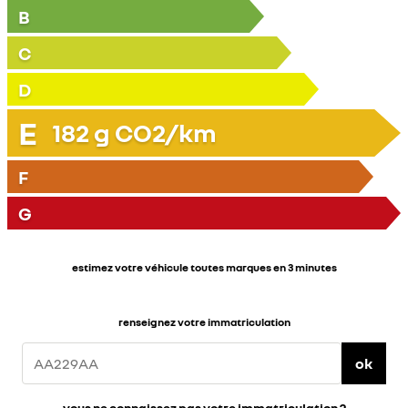
B
C
D
E
182
g CO2/km
F
G
estimez votre véhicule toutes marques en 3 minutes
renseignez votre immatriculation
ok
vous ne connaissez pas votre immatriculation ?