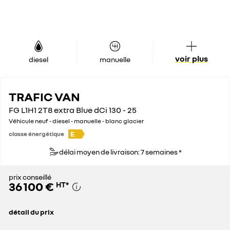
voir plus
diesel
manuelle
TRAFIC VAN
FG L1H1 2T8 extra Blue dCi 130 - 25
Véhicule neuf - diesel - manuelle - blanc glacier
E
classe énergétique
délai moyen de livraison: 7 semaines *
prix conseillé
36 100 €
HT
*
détail du prix
prix conseillé
36 100 €