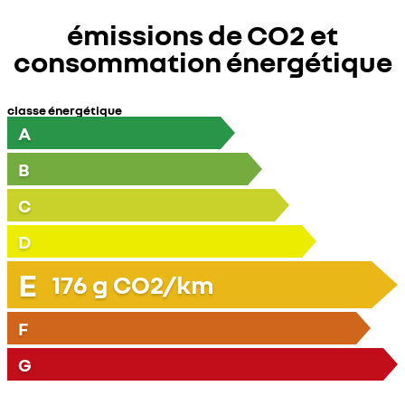
émissions de CO2 et
consommation énergétique
classe énergétique
A
B
C
D
E
176
g CO2/km
F
G