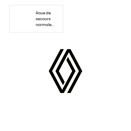
Roue
de
Roue de
secours
16
secours
pouces.
normale
tôlée