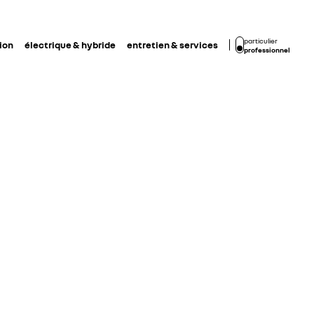
particulier
ion
électrique & hybride
entretien & services
professionnel