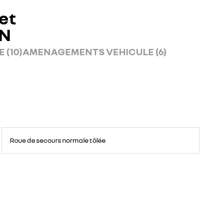
et
AN
 (10)
AMENAGEMENTS VEHICULE (6)
Roue
de
Roue de secours normale tôlée
secours
16
pouces.