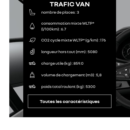
TRAFIC VAN
nombre de places
3
consommation mixte WLTP*
(l/100km)
6.7
CO2 cycle mixte WLTP* (g/km)
176
longueur hors tout (mm)
5080
charge utile (kg)
859.0
volume de chargement (m3)
5,8
poids total roulant (kg)
5300
Toutes les caractéristiques