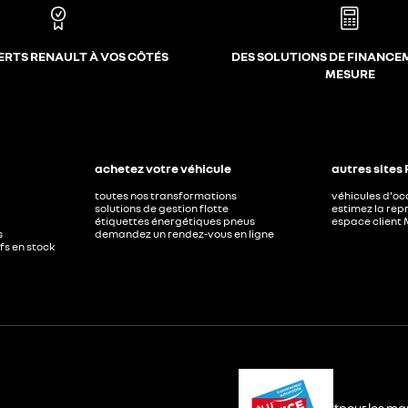
ERTS RENAULT À VOS CÔTÉS
DES SOLUTIONS DE FINANCE
MESURE
achetez votre véhicule
autres sites
toutes nos transformations
véhicules d'o
solutions de gestion flotte
estimez la repr
étiquettes énergétiques pneus
espace client 
s
demandez un rendez-vous en ligne
ufs en stock
*pour les ma