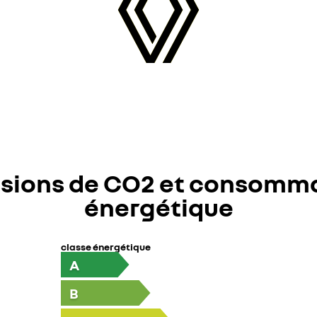
sions de CO2 et consomm
énergétique
classe énergétique
A
B