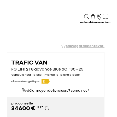
recherche
achat
réseau
contact
sauvegardez en favori
TRAFIC VAN
FG L1H1 2T8 advance Blue dCi 130 - 25
Véhicule neuf - diesel - manuelle - blanc glacier
E
classe énergétique
délai moyen de livraison: 7 semaines *
prix conseillé
34 600 €
HT
*