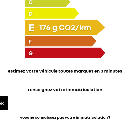
C
D
E
176
g CO2/km
F
G
estimez votre véhicule toutes marques en 3 minutes
renseignez votre immatriculation
ok
vous ne connaissez pas votre immatriculation ?