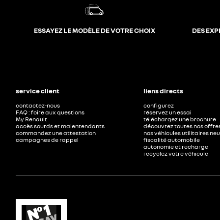
ESSAYEZ LE MODÈLE DE VOTRE CHOIX
DES EXP
service client
liens directs
contactez-nous
configurez
FAQ : foire aux questions
réservez un essai
My Renault
téléchargez une brochure
accès sourds et malentendants
découvrez toutes nos offre
commandez une attestation
nos véhicules utilitaires ne
campagnes de rappel
fiscalité automobile
autonomie et recharge
recyclez votre véhicule