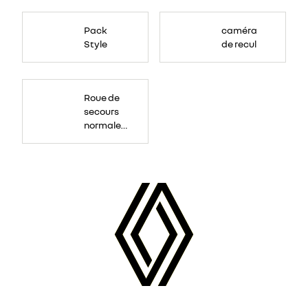
Pack
caméra
Style
de recul
Roue
de
Roue de
secours
16
secours
pouces.
normale
tôlée