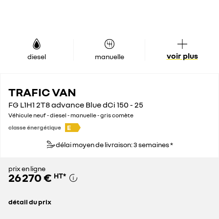
voir plus
diesel
manuelle
TRAFIC VAN
FG L1H1 2T8 advance Blue dCi 150 - 25
Véhicule neuf - diesel - manuelle - gris comète
E
classe énergétique
délai moyen de livraison: 3 semaines *
prix en ligne
26 270 €
HT
*
détail du prix
prix conseillé
37 000 €
remise concessionnaire déduite
10 730 €