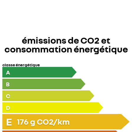
émissions de CO2 et
consommation énergétique
classe énergétique
A
B
C
D
E
176
g CO2/km