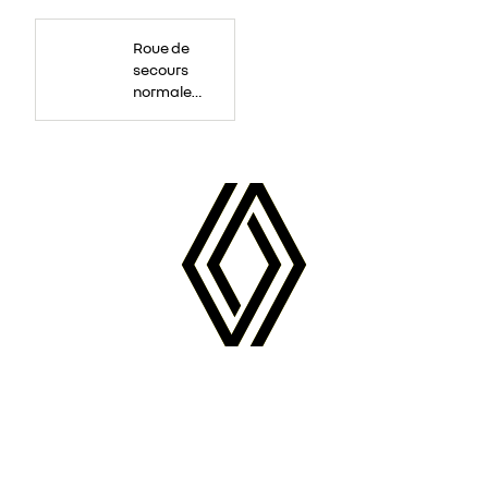
Roue
de
Roue de
secours
16
secours
pouces.
normale
tôlée