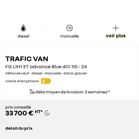
voir plus
diesel
manuelle
TRAFIC VAN
FG L1H1 3T advance Blue dCi 110 - 24
Véhicule neuf - diesel - manuelle - blanc glacier
E
classe énergétique
délai moyen de livraison: 3 semaines *
prix conseillé
33 700 €
HT
*
détail du prix
prix conseillé
33 700 €