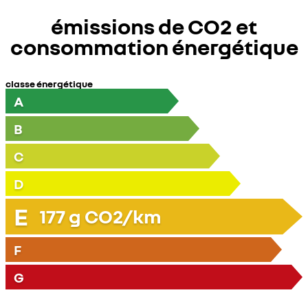
émissions de CO2 et
consommation énergétique
classe énergétique
A
B
C
D
E
177
g CO2/km
F
G