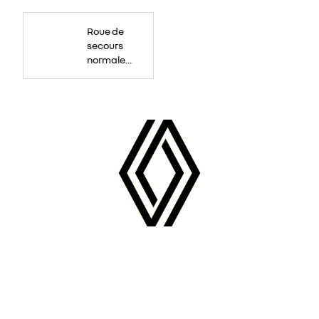
Roue
de
Roue de
secours
16
secours
pouces.
normale
tôlée