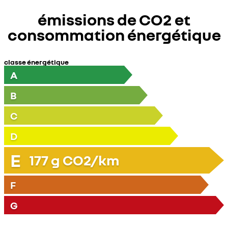
émissions de CO2 et
consommation énergétique
classe énergétique
A
B
C
D
E
177
g CO2/km
F
G