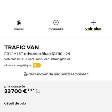
voir plus
diesel
manuelle
TRAFIC VAN
FG L1H1 3T advance Blue dCi 110 - 24
Véhicule neuf - diesel - manuelle - blanc glacier
E
classe énergétique
délai moyen de livraison: 3 semaines *
prix conseillé
33 700 €
HT
*
détail du prix
prix conseillé
33 700 €