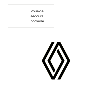
Roue
de
Roue de
secours
16
secours
pouces.
normale
tôlée