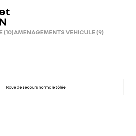
et
AN
 (10)
AMENAGEMENTS VEHICULE (9)
Roue
de
Roue de secours normale tôlée
secours
16
pouces.