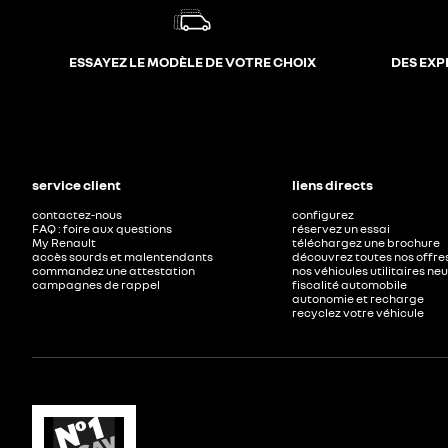
ESSAYEZ LE MODÈLE DE VOTRE CHOIX
DES EXP
service client
liens directs
contactez-nous
configurez
FAQ : foire aux questions
réservez un essai
My Renault
téléchargez une brochure
accès sourds et malentendants
découvrez toutes nos offre
commandez une attestation
nos véhicules utilitaires ne
campagnes de rappel
fiscalité automobile
autonomie et recharge
recyclez votre véhicule