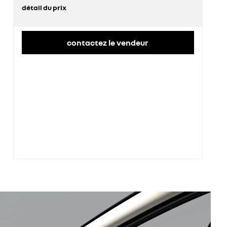
détail du prix
prix conseillé
36 700 €
remise concessionnaire déduite
10 643 €
contactez le vendeur