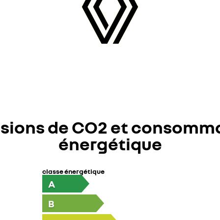
sions de CO2 et consomm
énergétique
classe énergétique
A
B