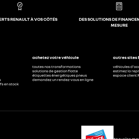
ERTS RENAULT À VOS CÔTÉS
DES SOLUTIONS DE FINANCE
MESURE
achetez votre véhicule
autres sites
toutes nos transformations
véhicules d'o
solutions de gestion flotte
estimez la repr
étiquettes énergétiques pneus
espace client 
s
demandez un rendez-vous en ligne
ufs en stock
*pour les ma