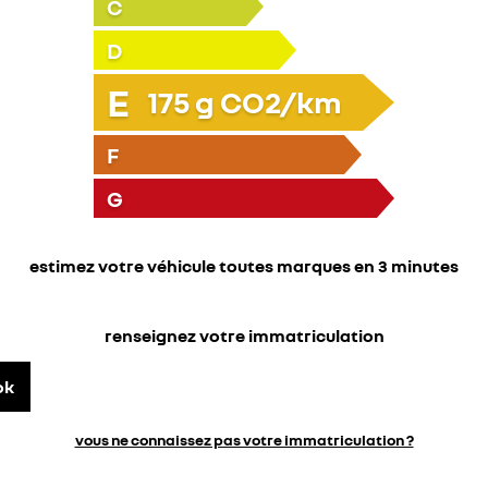
C
D
E
175
g CO2/km
F
G
estimez votre véhicule toutes marques en 3 minutes
renseignez votre immatriculation
ok
vous ne connaissez pas votre immatriculation ?