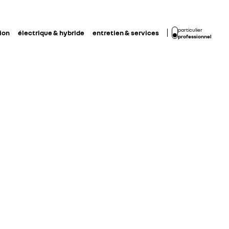
particulier
ion
électrique & hybride
entretien & services
professionnel