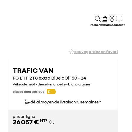
recherche
achat
réseau
contact
sauvegardez en favori
TRAFIC VAN
FG L1H1 2T8 extra Blue dCi 150 - 24
Véhicule neuf - diesel - manuelle - blanc glacier
E
classe énergétique
délai moyen de livraison: 3 semaines *
prix en ligne
26 057 €
HT
*