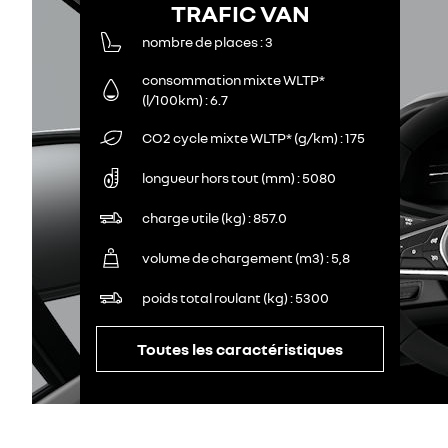
TRAFIC VAN
nombre de places
3
consommation mixte WLTP*
(l/100km)
6.7
CO2 cycle mixte WLTP* (g/km)
175
longueur hors tout (mm)
5080
charge utile (kg)
857.0
volume de chargement (m3)
5,8
poids total roulant (kg)
5300
Toutes les caractéristiques