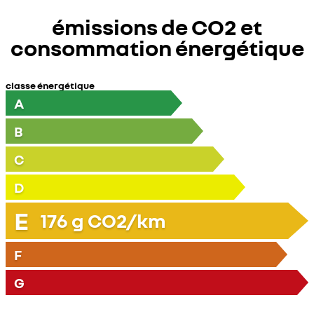
émissions de CO2 et
consommation énergétique
classe énergétique
A
B
C
D
E
176
g CO2/km
F
G