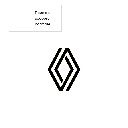
Roue
de
Roue de
secours
16
secours
pouces.
normale
tôlée