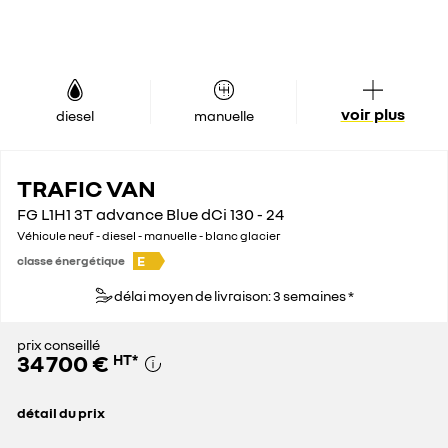
voir plus
diesel
manuelle
TRAFIC VAN
FG L1H1 3T advance Blue dCi 130 - 24
Véhicule neuf - diesel - manuelle - blanc glacier
E
classe énergétique
délai moyen de livraison: 3 semaines *
prix conseillé
34 700 €
HT
*
détail du prix
prix conseillé
34 700 €